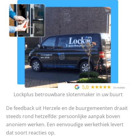
Lockplus betrouwbare slotenmaker in uw buurt
De feedback uit Herzele en de buurgemeenten draait
steeds rond hetzelfde: persoonlijke aanpak boven
anoniem werken. Een eenvoudige werkethiek levert
dat soort reacties op.