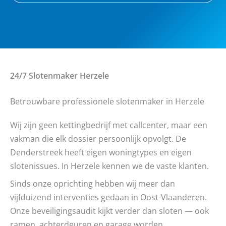
24/7 Slotenmaker
Herzele
Betrouwbare professionele slotenmaker in Herzele
Wij zijn geen kettingbedrijf met callcenter, maar een
vakman die elk dossier persoonlijk opvolgt. De
Denderstreek heeft eigen woningtypes en eigen
slotenissues. In Herzele kennen we de vaste klanten.
Sinds onze oprichting hebben wij meer dan
vijfduizend interventies gedaan in Oost-Vlaanderen.
Onze beveiligingsaudit kijkt verder dan sloten — ook
ramen, achterdeuren en garage worden