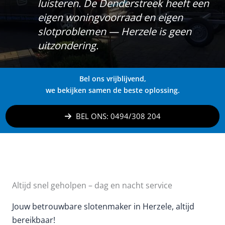
luisteren. De Denderstreek heeft een
eigen woningvoorraad en eigen
slotproblemen — Herzele is geen
uitzondering.
Bel ons vrijblijvend,
we bekijken samen de beste oplossing.
BEL ONS: 0494/308 204
Altijd snel geholpen – dag en nacht service
Jouw betrouwbare slotenmaker in Herzele, altijd
bereikbaar!