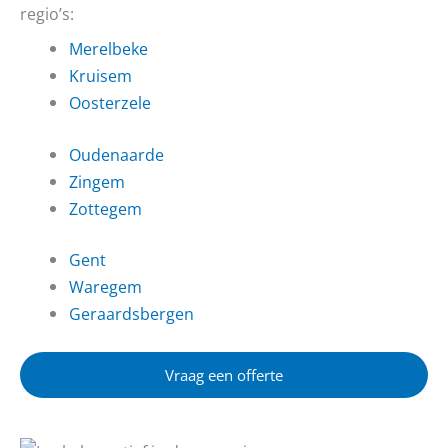
regio’s:
Merelbeke
Kruisem
Oosterzele
Oudenaarde
Zingem
Zottegem
Gent
Waregem
Geraardsbergen
Vraag een offerte