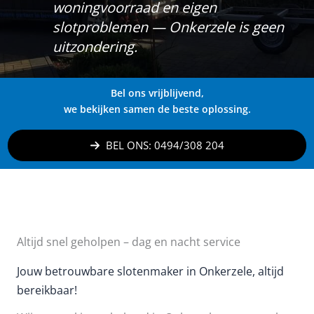
woningvoorraad en eigen
slotproblemen — Onkerzele is geen
uitzondering.
Bel ons vrijblijvend,
we bekijken samen de beste oplossing.
BEL ONS: 0494/308 204
Altijd snel geholpen – dag en nacht service
Jouw betrouwbare slotenmaker in Onkerzele, altijd
bereikbaar!