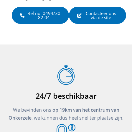
Bel nu: 0494/30
Contacteer ons
82 04
via de site
24/7 beschikbaar
We bevinden ons
op 19km
v
an het centrum van
Onkerzele
, we kunnen dus heel snel ter plaatse zijn.