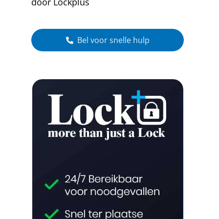
door Lockplus
Bel voor snelle hulp