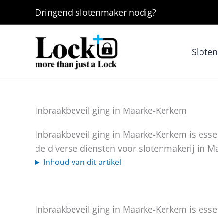
Ga
Dringend
slotenmaker
nodig?
naar
de
inhoud
Slote
Inbraakbeveiliging in Maarke-Kerkem
Inbraakbeveiliging in Maarke-Kerkem is es
de diverse diensten voor slotenmakerij in 
Inhoud van dit artikel
Inbraakbeveiliging in Maarke-Kerkem is es