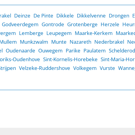
rakel
Deinze
De Pinte
Dikkele
Dikkelvenne
Drongen
E
Godveerdegem
Gontrode
Grotenberge
Herzele
Heur
wergem
Lemberge
Leupegem
Maarke-Kerkem
Maarked
Mullem
Munkzwalm
Munte
Nazareth
Nederbrakel
Ne
l
Oudenaarde
Ouwegem
Parike
Paulatem
Scheldero
Goriks-Oudenhove
Sint-Kornelis-Horebeke
Sint-Maria-Ho
Strijpen
Velzeke-Ruddershove
Volkegem
Vurste
Wanne