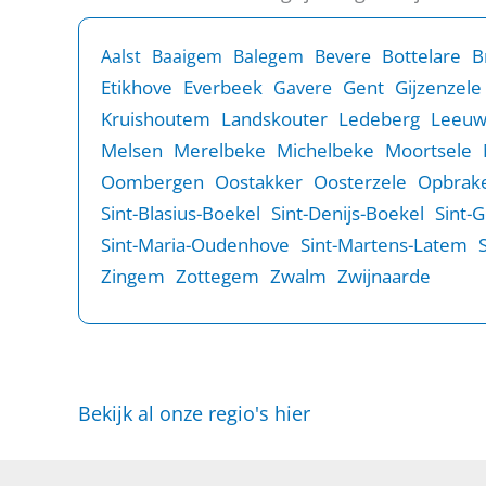
B
Bottelare
Aalst
Baaigem
Balegem
Bevere
Etikhove
Everbeek
Gent
Gijzenzele
Gavere
Kruishoutem
Landskouter
Ledeberg
Leeu
Melsen
Merelbeke
Michelbeke
Moortsele
Oombergen
Oostakker
Oosterzele
Opbrake
Sint-Blasius-Boekel
Sint-Denijs-Boekel
Sint-
Sint-Maria-Oudenhove
Sint-Martens-Latem
Zingem
Zottegem
Zwalm
Zwijnaarde
Bekijk al onze regio's hier