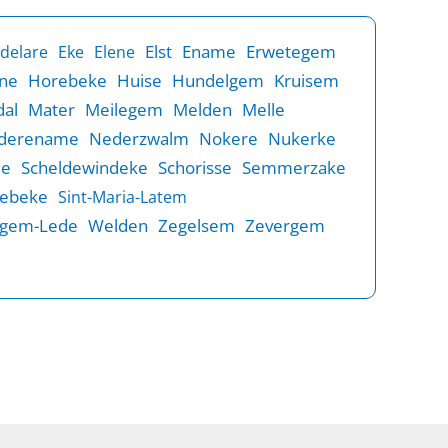
Elst
Ename
Erwetegem
delare
Eke
Elene
ne
Horebeke
Huise
Hundelgem
Kruisem
al
Mater
Meilegem
Melden
Melle
derename
Nederzwalm
Nokere
Nukerke
de
Scheldewindeke
Schorisse
Semmerzake
rebeke
Sint-Maria-Latem
gem-Lede
Welden
Zegelsem
Zevergem