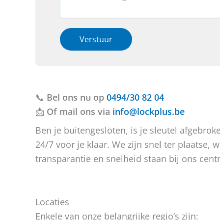
h
*
v
a
t
*
e
c
W
r
t
a
h
i
Verstuur
a
e
e
r
b
o
o
t
f
v
u
b
e
v
e
r
📞
Bel ons nu op
r
r
0494/30 82 04
R
a
i
📩
Of mail ons via
info@lockplus.be
e
g
c
g
e
h
Ben je buitengesloten, is je sleutel afgebr
i
n
t
o
24/7 voor je klaar. We zijn snel ter plaatse
?
transparantie en snelheid staan bij ons centr
Locaties
Enkele van onze belangrijke regio’s zijn: