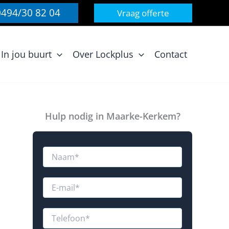
0494/30 82 04
Vraag offerte
In jou buurt
Over Lockplus
Contact
Hulp nodig in Maarke-Kerkem?
N
a
a
m
E
*
-
m
a
T
i
e