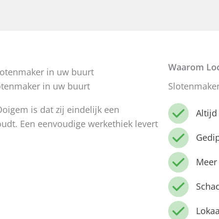
Waarom Loc
otenmaker in uw buurt
Slotenmaker
igem is dat zij eindelijk een
Altij
dt. Een eenvoudige werkethiek levert
Gedi
Meer 
Schad
Lokaa