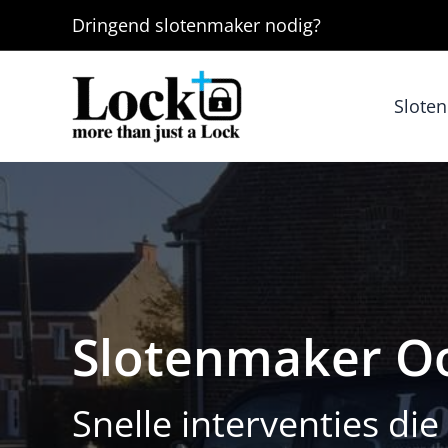
Ga
Dringend
slotenmaker
nodig?
naar
de
inhoud
Slote
Slotenmaker O
Snelle interventies di