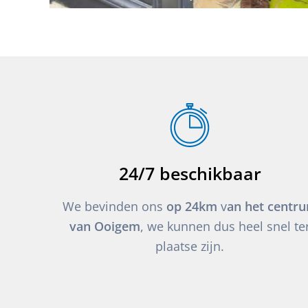
24/7 beschikbaar
We bevinden ons
op 24km
v
an het centr
van Ooigem
, we kunnen dus heel snel te
plaatse zijn.