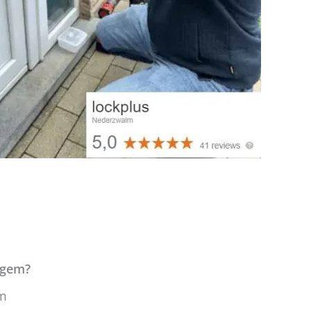
igem?
em