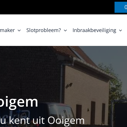
nmaker
Slotprobleem?
Inbraakbeveiliging
oigem
e u kent uit Ooigem