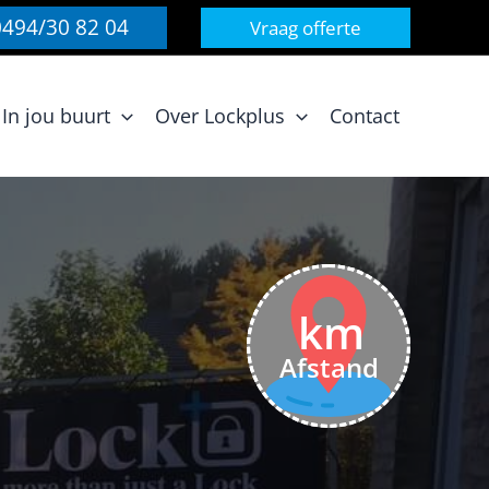
0494/30 82 04
Vraag offerte
In jou buurt
Over Lockplus
Contact
km
Afstand