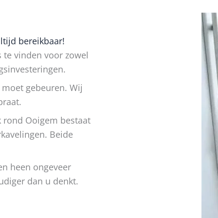
tijd bereikbaar!
 te vinden voor zowel
gsinvesteringen.
r moet gebeuren. Wij
praat.
k rond Ooigem bestaat
rkavelingen. Beide
aren heen ongeveer
udiger dan u denkt.