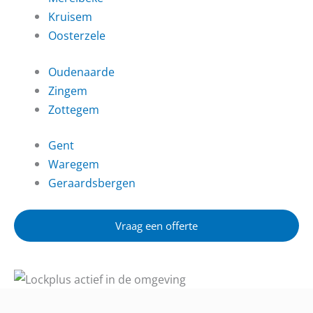
Kruisem
Oosterzele
Oudenaarde
Zingem
Zottegem
Gent
Waregem
Geraardsbergen
Vraag een offerte