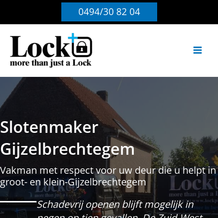
Ga
0494/30 82 04
naar
de
inhoud
Slotenmaker
Gijzelbrechtegem
Vakman met respect voor uw deur die u helpt in
groot- en klein-Gijzelbrechtegem
Schadevrij openen blijft mogelijk in
negen op tien gevallen. De Zuid-West-