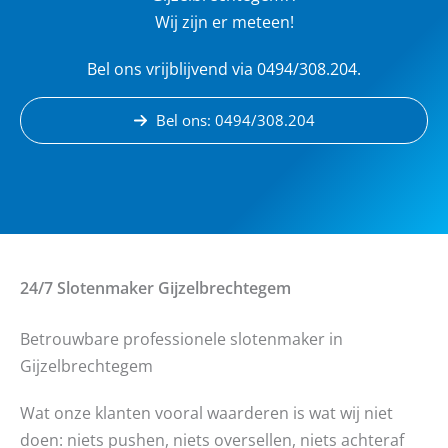
Wij zijn er meteen!
Bel ons vrijblijvend via 0494/308.204.
Bel ons: 0494/308.204
24/7 Slotenmaker
Gijzelbrechtegem
Betrouwbare professionele slotenmaker in
Gijzelbrechtegem
Wat onze klanten vooral waarderen is wat wij niet
doen: niets pushen, niets oversellen, niets achteraf