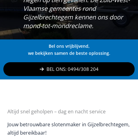
Vlaamse gemeentes rond
Gijzelbrechtegem kennen ons door
mond-tot-mondreclame.
Bel ons vrijblijvend,
we bekijken samen de beste oplossing.
BEL ONS: 0494/308 204
Altijd snel geholpen – dag en nacht service
Jouw betrouwbare slotenmaker in Gijzelbrechtegem,
altijd bereikbaar!