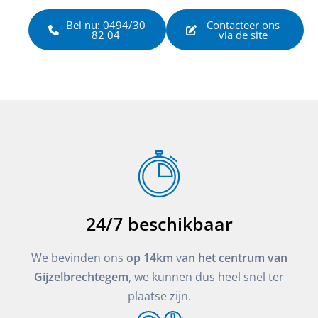
Bel nu: 0494/30
Contacteer ons
82 04
via de site
24/7 beschikbaar
We bevinden ons
op 14km
v
an het centrum van
Gijzelbrechtegem
, we kunnen dus heel snel ter
plaatse zijn.