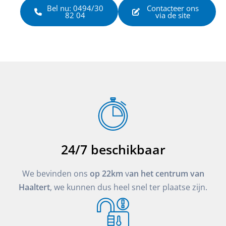
Bel nu: 0494/30
Contacteer ons
82 04
via de site
24/7 beschikbaar
We bevinden ons
op 22km
v
an het centrum van
Haaltert
, we kunnen dus heel snel ter plaatse zijn.