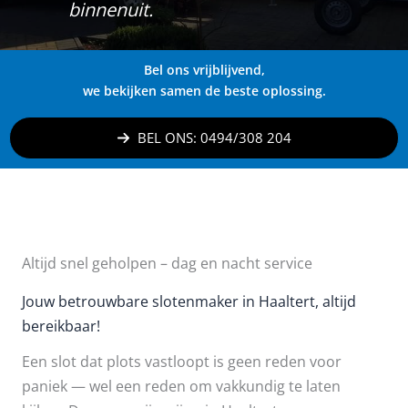
binnenuit.
Bel ons vrijblijvend,
we bekijken samen de beste oplossing.
BEL ONS: 0494/308 204
Altijd snel geholpen – dag en nacht service
Jouw betrouwbare slotenmaker in Haaltert, altijd
bereikbaar!
Een slot dat plots vastloopt is geen reden voor
paniek — wel een reden om vakkundig te laten