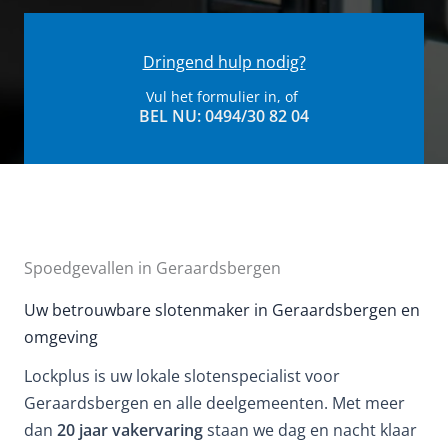
Dringend hulp nodig?
Vul het formulier in, of
BEL NU: 0494/30 82 04​
Spoedgevallen in Geraardsbergen
Uw betrouwbare slotenmaker in Geraardsbergen en
omgeving
Lockplus is uw lokale slotenspecialist voor
Geraardsbergen en alle deelgemeenten. Met meer
dan
20 jaar vakervaring
staan we dag en nacht klaar