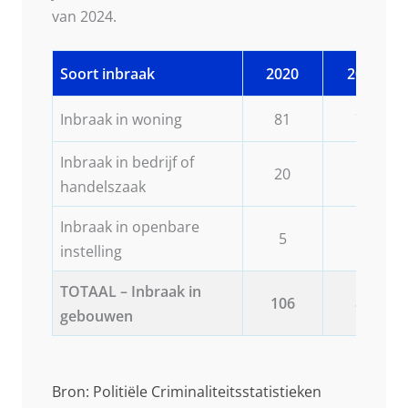
van 2024.
Soort inbraak
2020
2021
Inbraak in woning
81
73
Inbraak in bedrijf of
20
12
handelszaak
Inbraak in openbare
5
2
instelling
TOTAAL – Inbraak in
106
87
gebouwen
Bron: Politiële Criminaliteitsstatistieken