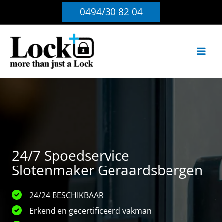
Ga
0494/30 82 04
naar
de
inhoud
24/7 Spoedservice
Slotenmaker Geraardsbergen
24/24 BESCHIKBAAR
Erkend en gecertificeerd vakman