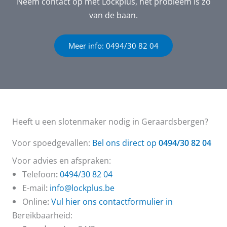
Neem contact op met Lockplus, het probleem is zo
van de baan.
Meer info: 0494/30 82 04
Heeft u een slotenmaker nodig in Geraardsbergen?
Voor spoedgevallen:
Bel ons direct op
0494/30 82 04
Voor advies en afspraken:
Telefoon
:
0494/30 82 04
E-mail
:
info@lockplus.be
Online
:
Vul hier ons contactformulier in
Bereikbaarheid: