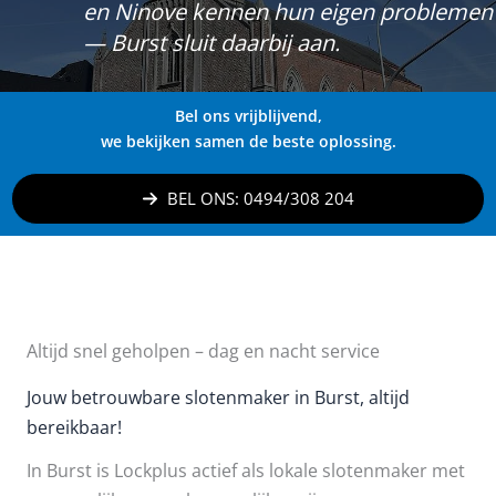
en Ninove kennen hun eigen problemen
— Burst sluit daarbij aan.
Bel ons vrijblijvend,
we bekijken samen de beste oplossing.
BEL ONS: 0494/308 204
Altijd snel geholpen – dag en nacht service
Jouw betrouwbare slotenmaker in Burst, altijd
bereikbaar!
In Burst is Lockplus actief als lokale slotenmaker met