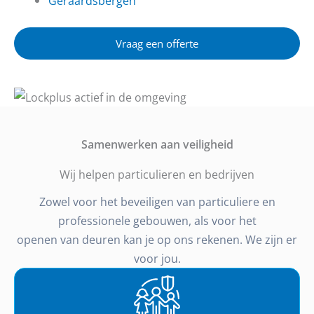
Geraardsbergen
Vraag een offerte
Samenwerken aan veiligheid
Wij helpen particulieren en bedrijven
Zowel voor het beveiligen van particuliere en
professionele gebouwen, als voor het
openen van deuren kan je op ons rekenen. We zijn er
voor jou.