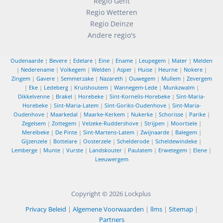
Regio Gent
Regio Wetteren
Regio Deinze
Andere regio's
Oudenaarde
|
Bevere
|
Edelare
|
Eine
|
Ename
|
Leupegem
|
Mater
|
Melden
|
Nederename
|
Volkegem
|
Welden
|
Asper
|
Huise
|
Heurne
|
Nokere
|
Zingem
|
Gavere
|
Semmerzake
|
Nazareth
|
Ouwegem
|
Mullem
|
Zevergem
|
Eke
|
Ledeberg
|
Kruishoutem
|
Wannegem-Lede
|
Munkzwalm
|
Dikkelvenne
|
Brakel
|
Horebeke
|
Sint-Kornelis-Horebeke
|
Sint-Maria-
Horebeke
|
Sint-Maria-Latem
|
Sint-Goriks-Oudenhove
|
Sint-Maria-
Oudenhove
|
Maarkedal
|
Maarke-Kerkem
|
Nukerke
|
Schorisse
|
Parike
|
Zegelsem
|
Zottegem
|
Velzeke-Ruddershove
|
Strijpen
|
Moortsele
|
Merelbeke
|
De Pinte
|
Sint-Martens-Latem
|
Zwijnaarde
|
Balegem
|
Gijzenzele
|
Bottelare
|
Oosterzele
|
Schelderode
|
Scheldewindeke
|
Lemberge
|
Munte
|
Vurste
|
Landskouter
|
Paulatem
|
Erwetegem
|
Elene
|
Leeuwergem
Copyright © 2026
Lockplus
Privacy Beleid
|
Algemene Voorwaarden
|
llms
|
Sitemap
|
Partners