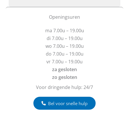
b
o
E
t
f
-
u
b
Openingsuren
m
v
e
a
r
r
i
ma 7.00u – 19.00u
a
i
l
g
c
di 7.00u – 19.00u
e
h
wo 7.00u – 19.00u
n
t
do 7.00u – 19.00u
?
vr 7.00u – 19.00u
za gesloten
zo gesloten
Voor dringende hulp: 24/7
Bel voor snelle hulp