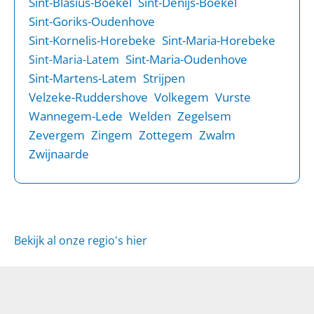
Sint-Blasius-Boekel
Sint-Denijs-Boekel
Sint-Goriks-Oudenhove
Sint-Kornelis-Horebeke
Sint-Maria-Horebeke
Sint-Maria-Oudenhove
Sint-Maria-Latem
Sint-Martens-Latem
Strijpen
Velzeke-Ruddershove
Volkegem
Vurste
Wannegem-Lede
Welden
Zegelsem
Zevergem
Zingem
Zottegem
Zwalm
Zwijnaarde
Bekijk al onze regio's hier