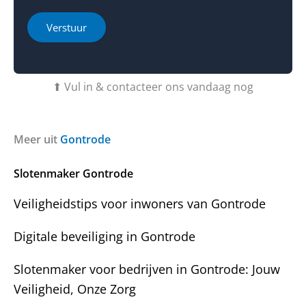
c
r
t
h
h
i
Verstuur
t
e
e
E
b
o
-
t
f
m
u
b
⬆ Vul in & contacteer ons vandaag nog
a
v
e
i
r
r
l
a
i
T
g
c
Meer uit
Gontrode
e
e
h
l
n
t
e
Slotenmaker Gontrode
?
f
o
Veiligheidstips voor inwoners van Gontrode
o
n
Digitale beveiliging in Gontrode
*
Slotenmaker voor bedrijven in Gontrode: Jouw
Veiligheid, Onze Zorg