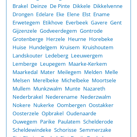
Brakel
Deinze
De Pinte
Dikkele
Dikkelvenne
Drongen
Elst
Ename
Edelare
Eke
Elene
Erwetegem
Etikhove
Everbeek
Gent
Gavere
Gijzenzele
Godveerdegem
Gontrode
Grotenberge
Herzele
Heurne
Horebeke
Huise
Hundelgem
Kruisem
Kruishoutem
Landskouter
Ledeberg
Leeuwergem
Lemberge
Leupegem
Maarke-Kerkem
Maarkedal
Mater
Meilegem
Melden
Melle
Melsen
Merelbeke
Michelbeke
Moortsele
Mullem
Munkzwalm
Munte
Nazareth
Nederbrakel
Nederename
Nederzwalm
Nokere
Nukerke
Oombergen
Oostakker
Oosterzele
Opbrakel
Oudenaarde
Ouwegem
Parike
Paulatem
Schelderode
Scheldewindeke
Schorisse
Semmerzake