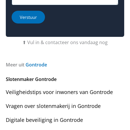
g
*
e
c
i
r
t
o
h
i
Verstuur
e
e
b
o
t
f
u
b
⬆ Vul in & contacteer ons vandaag nog
v
e
r
r
a
i
g
c
Meer uit
Gontrode
e
h
n
t
Slotenmaker Gontrode
?
Veiligheidstips voor inwoners van Gontrode
Vragen over slotenmakerij in Gontrode
Digitale beveiliging in Gontrode