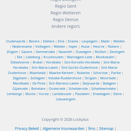
Regio Gent
Regio Wetteren
Regio Deinze
Andere regio's
Oudenaarde
|
Bevere
|
Edelare
|
Eine
|
Ename
|
Leupegem
|
Mater
|
Melden
|
Nederename
|
Volkegem
|
Welden
|
Asper
|
Huise
|
Heurne
|
Nokere
|
Zingem
|
Gavere
|
Semmerzake
|
Nazareth
|
Ouwegem
|
Mullem
|
Zevergem
|
Eke
|
Ledeberg
|
Kruishoutem
|
Wannegem-Lede
|
Munkzwalm
|
Dikkelvenne
|
Brakel
|
Horebeke
|
Sint-Kornelis-Horebeke
|
Sint-Maria-
Horebeke
|
Sint-Maria-Latem
|
Sint-Goriks-Oudenhove
|
Sint-Maria-
Oudenhove
|
Maarkedal
|
Maarke-Kerkem
|
Nukerke
|
Schorisse
|
Parike
|
Zegelsem
|
Zottegem
|
Velzeke-Ruddershove
|
Strijpen
|
Moortsele
|
Merelbeke
|
De Pinte
|
Sint-Martens-Latem
|
Zwijnaarde
|
Balegem
|
Gijzenzele
|
Bottelare
|
Oosterzele
|
Schelderode
|
Scheldewindeke
|
Lemberge
|
Munte
|
Vurste
|
Landskouter
|
Paulatem
|
Erwetegem
|
Elene
|
Leeuwergem
Copyright © 2026
Lockplus
Privacy Beleid
|
Algemene Voorwaarden
|
llms
|
Sitemap
|