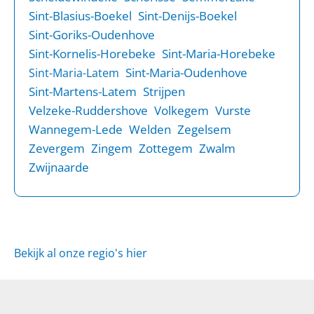
Sint-Blasius-Boekel
Sint-Denijs-Boekel
Sint-Goriks-Oudenhove
Sint-Kornelis-Horebeke
Sint-Maria-Horebeke
Sint-Maria-Oudenhove
Sint-Maria-Latem
Sint-Martens-Latem
Strijpen
Velzeke-Ruddershove
Volkegem
Vurste
Wannegem-Lede
Welden
Zegelsem
Zevergem
Zingem
Zottegem
Zwalm
Zwijnaarde
Bekijk al onze regio's hier