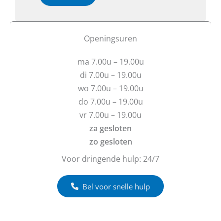
e
e
b
o
t
f
u
b
Openingsuren
v
e
r
r
ma 7.00u – 19.00u
a
i
g
c
di 7.00u – 19.00u
e
h
wo 7.00u – 19.00u
n
t
do 7.00u – 19.00u
?
vr 7.00u – 19.00u
za gesloten
zo gesloten
Voor dringende hulp: 24/7
Bel voor snelle hulp