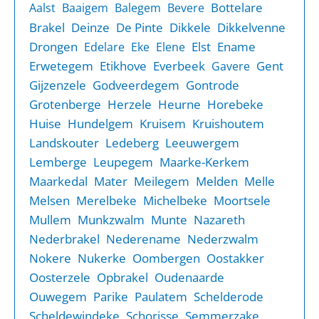
Bottelare
Aalst
Baaigem
Balegem
Bevere
Brakel
Deinze
De Pinte
Dikkele
Dikkelvenne
Drongen
Elst
Ename
Edelare
Eke
Elene
Erwetegem
Etikhove
Everbeek
Gent
Gavere
Gijzenzele
Godveerdegem
Gontrode
Grotenberge
Herzele
Heurne
Horebeke
Huise
Hundelgem
Kruisem
Kruishoutem
Landskouter
Ledeberg
Leeuwergem
Lemberge
Leupegem
Maarke-Kerkem
Maarkedal
Mater
Meilegem
Melden
Melle
Melsen
Merelbeke
Michelbeke
Moortsele
Mullem
Munkzwalm
Munte
Nazareth
Nederbrakel
Nederename
Nederzwalm
Nokere
Nukerke
Oombergen
Oostakker
Oosterzele
Opbrakel
Oudenaarde
Ouwegem
Parike
Paulatem
Schelderode
Scheldewindeke
Schorisse
Semmerzake