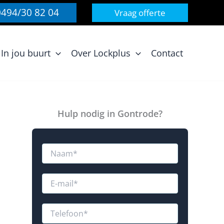
0494/30 82 04
Vraag offerte
In jou buurt
Over Lockplus
Contact
Hulp nodig in Gontrode?
N
a
a
m
E
*
-
m
a
T
i
e