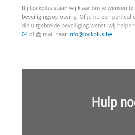
Bij Lockplus staan wij klaar om je wensen te
beveiligingsoplossing. Of je nu een particuli
die uitgebreide beveiliging wenst, wij helpe
04
of 📩 mail naar
info@lockplus.be
.
Hulp no