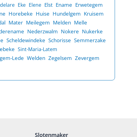
Elst
Ename
Erwetegem
delare
Eke
Elene
ne
Horebeke
Huise
Hundelgem
Kruisem
al
Mater
Meilegem
Melden
Melle
derename
Nederzwalm
Nokere
Nukerke
de
Scheldewindeke
Schorisse
Semmerzake
rebeke
Sint-Maria-Latem
gem-Lede
Welden
Zegelsem
Zevergem
Slotenmaker