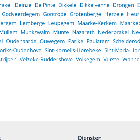
rakel
Deinze
De Pinte
Dikkele
Dikkelvenne
Drongen
E
Godveerdegem
Gontrode
Grotenberge
Herzele
Heur
wergem
Lemberge
Leupegem
Maarke-Kerkem
Maarked
Mullem
Munkzwalm
Munte
Nazareth
Nederbrakel
Ne
l
Oudenaarde
Ouwegem
Parike
Paulatem
Scheldero
Goriks-Oudenhove
Sint-Kornelis-Horebeke
Sint-Maria-Ho
Strijpen
Velzeke-Ruddershove
Volkegem
Vurste
Wanne
t
Diensten