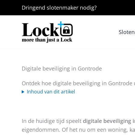
Ga
Dringend
slotenmaker
nodig?
naar
de
inhoud
Slote
Digitale beveiliging in Gontrode
Ontdek hoe digitale beveiliging in Gontrode
Inhoud van dit artikel
In de huidige tijd speelt
digitale beveiliging
eigendommen. Of het nu om een woning, kan