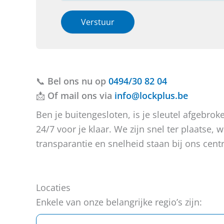
o
r
t
n
h
i
Verstuur
*
e
e
h
b
o
e
t
f
b
u
b
t
v
e
📞
Bel ons nu op
r
r
0494/30 82 04
a
i
📩
Of mail ons via
info@lockplus.be
g
c
e
h
Ben je buitengesloten, is je sleutel afgebr
n
t
24/7 voor je klaar. We zijn snel ter plaatse
?
transparantie en snelheid staan bij ons centr
Locaties
Enkele van onze belangrijke regio’s zijn: