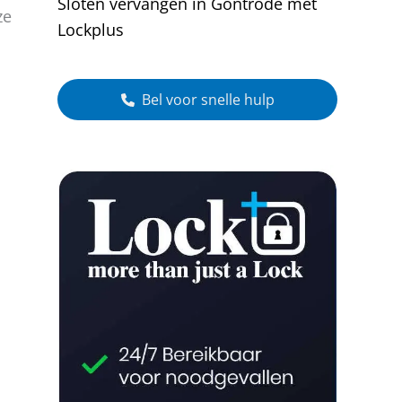
Sloten vervangen in Gontrode met
ze
Lockplus
Bel voor snelle hulp