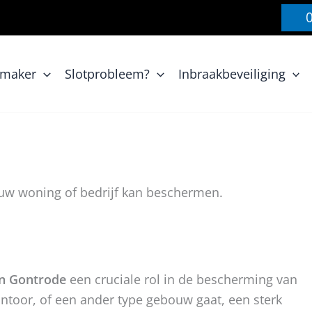
nmaker
Slotprobleem?
Inbraakbeveiliging
 uw woning of bedrijf kan beschermen.
 in Gontrode
een cruciale rol in de bescherming van
toor, of een ander type gebouw gaat, een sterk