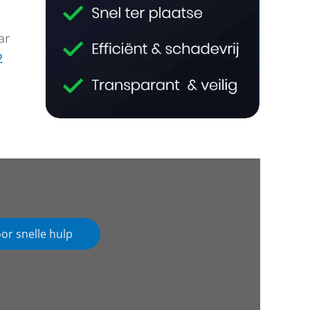
ar
2
oor snelle hulp