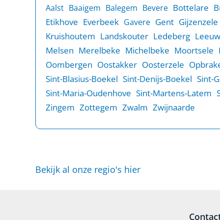
B
Bottelare
Aalst
Baaigem
Balegem
Bevere
Etikhove
Everbeek
Gent
Gijzenzele
Gavere
Kruishoutem
Landskouter
Ledeberg
Leeu
Melsen
Merelbeke
Michelbeke
Moortsele
Oombergen
Oostakker
Oosterzele
Opbrake
Sint-Blasius-Boekel
Sint-Denijs-Boekel
Sint-
Sint-Maria-Oudenhove
Sint-Martens-Latem
Zingem
Zottegem
Zwalm
Zwijnaarde
Bekijk al onze regio's hier
Contac