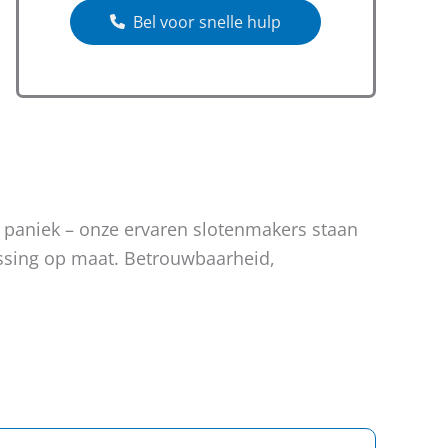
Bel voor snelle hulp
n paniek – onze ervaren slotenmakers staan
lossing op maat. Betrouwbaarheid,