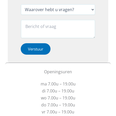
l
l
R
*
e
W
e
f
a
g
o
a
i
o
r
R
o
n
o
e
u
*
v
a
o
*
e
c
f
r
t
h
i
Verstuur
e
e
b
o
t
f
u
b
Openingsuren
v
e
r
r
ma 7.00u – 19.00u
a
i
g
c
di 7.00u – 19.00u
e
h
wo 7.00u – 19.00u
n
t
do 7.00u – 19.00u
?
vr 7.00u – 19.00u