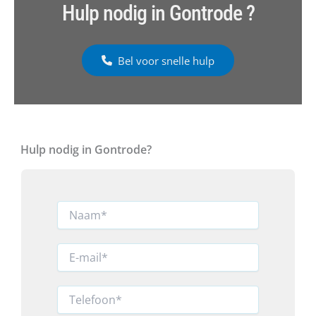
Hulp nodig in Gontrode ?
Bel voor snelle hulp
Hulp nodig in Gontrode?
N
a
a
m
E
*
-
m
a
T
i
e