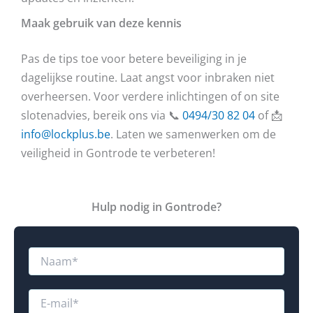
Maak gebruik van deze kennis
Pas de tips toe voor betere beveiliging in je
dagelijkse routine. Laat angst voor inbraken niet
overheersen. Voor verdere inlichtingen of on site
slotenadvies, bereik ons via 📞
0494/30 82 04
of 📩
info@lockplus.be
. Laten we samenwerken om de
veiligheid in Gontrode te verbeteren!
Hulp nodig in Gontrode?
N
a
a
m
E
*
-