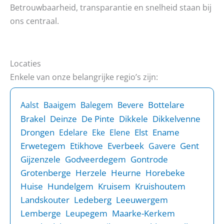
Betrouwbaarheid, transparantie en snelheid staan bij
ons centraal.
Locaties
Enkele van onze belangrijke regio’s zijn:
Bottelare
Aalst
Baaigem
Balegem
Bevere
Brakel
Deinze
De Pinte
Dikkele
Dikkelvenne
Drongen
Elst
Ename
Edelare
Eke
Elene
Erwetegem
Etikhove
Everbeek
Gent
Gavere
Gijzenzele
Godveerdegem
Gontrode
Grotenberge
Herzele
Heurne
Horebeke
Huise
Hundelgem
Kruisem
Kruishoutem
Landskouter
Ledeberg
Leeuwergem
Lemberge
Leupegem
Maarke-Kerkem