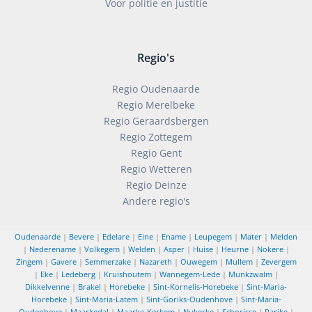
Voor politie en justitie
Regio's
Regio Oudenaarde
Regio Merelbeke
Regio Geraardsbergen
Regio Zottegem
Regio Gent
Regio Wetteren
Regio Deinze
Andere regio's
Oudenaarde
|
Bevere
|
Edelare
|
Eine
|
Ename
|
Leupegem
|
Mater
|
Melden
|
Nederename
|
Volkegem
|
Welden
|
Asper
|
Huise
|
Heurne
|
Nokere
|
Zingem
|
Gavere
|
Semmerzake
|
Nazareth
|
Ouwegem
|
Mullem
|
Zevergem
|
Eke
|
Ledeberg
|
Kruishoutem
|
Wannegem-Lede
|
Munkzwalm
|
Dikkelvenne
|
Brakel
|
Horebeke
|
Sint-Kornelis-Horebeke
|
Sint-Maria-
Horebeke
|
Sint-Maria-Latem
|
Sint-Goriks-Oudenhove
|
Sint-Maria-
Oudenhove
|
Maarkedal
|
Maarke-Kerkem
|
Nukerke
|
Schorisse
|
Parike
|