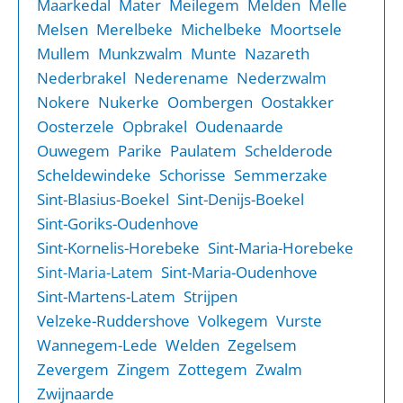
Maarkedal
Mater
Meilegem
Melden
Melle
Melsen
Merelbeke
Michelbeke
Moortsele
Mullem
Munkzwalm
Munte
Nazareth
Nederbrakel
Nederename
Nederzwalm
Nokere
Nukerke
Oombergen
Oostakker
Oosterzele
Opbrakel
Oudenaarde
Ouwegem
Parike
Paulatem
Schelderode
Scheldewindeke
Schorisse
Semmerzake
Sint-Blasius-Boekel
Sint-Denijs-Boekel
Sint-Goriks-Oudenhove
Sint-Kornelis-Horebeke
Sint-Maria-Horebeke
Sint-Maria-Oudenhove
Sint-Maria-Latem
Sint-Martens-Latem
Strijpen
Velzeke-Ruddershove
Volkegem
Vurste
Wannegem-Lede
Welden
Zegelsem
Zevergem
Zingem
Zottegem
Zwalm
Zwijnaarde