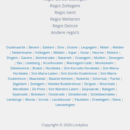
Regio Zottegem
Regio Gent
Regio Wetteren
Regio Deinze
Andere regio's
Oudenaarde
|
Bevere
|
Edelare
|
Eine
|
Ename
|
Leupegem
|
Mater
|
Melden
|
Nederename
|
Volkegem
|
Welden
|
Asper
|
Huise
|
Heurne
|
Nokere
|
Zingem
|
Gavere
|
Semmerzake
|
Nazareth
|
Ouwegem
|
Mullem
|
Zevergem
|
Eke
|
Ledeberg
|
Kruishoutem
|
Wannegem-Lede
|
Munkzwalm
|
Dikkelvenne
|
Brakel
|
Horebeke
|
Sint-Kornelis-Horebeke
|
Sint-Maria-
Horebeke
|
Sint-Maria-Latem
|
Sint-Goriks-Oudenhove
|
Sint-Maria-
Oudenhove
|
Maarkedal
|
Maarke-Kerkem
|
Nukerke
|
Schorisse
|
Parike
|
Zegelsem
|
Zottegem
|
Velzeke-Ruddershove
|
Strijpen
|
Moortsele
|
Merelbeke
|
De Pinte
|
Sint-Martens-Latem
|
Zwijnaarde
|
Balegem
|
Gijzenzele
|
Bottelare
|
Oosterzele
|
Schelderode
|
Scheldewindeke
|
Lemberge
|
Munte
|
Vurste
|
Landskouter
|
Paulatem
|
Erwetegem
|
Elene
|
Leeuwergem
Copyright © 2026
Lockplus