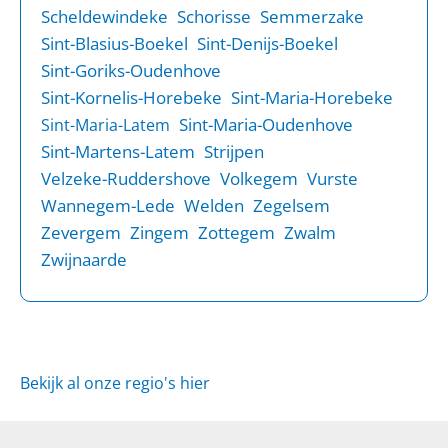
Scheldewindeke
Schorisse
Semmerzake
Sint-Blasius-Boekel
Sint-Denijs-Boekel
Sint-Goriks-Oudenhove
Sint-Kornelis-Horebeke
Sint-Maria-Horebeke
Sint-Maria-Oudenhove
Sint-Maria-Latem
Sint-Martens-Latem
Strijpen
Velzeke-Ruddershove
Volkegem
Vurste
Wannegem-Lede
Welden
Zegelsem
Zevergem
Zingem
Zottegem
Zwalm
Zwijnaarde
Bekijk al onze regio's hier