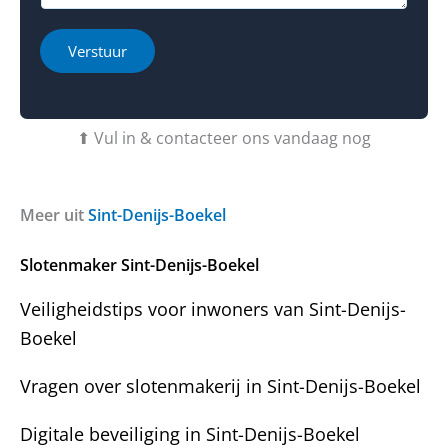
*
e
c
m
r
t
a
h
i
Verstuur
i
e
e
l
b
o
W
t
f
a
u
b
⬆ Vul in & contacteer ons vandaag nog
a
v
e
r
r
r
o
a
i
v
g
c
Meer uit
Sint-Denijs-Boekel
e
e
h
r
n
t
Slotenmaker Sint-Denijs-Boekel
?
Veiligheidstips voor inwoners van Sint-Denijs-
Boekel
Vragen over slotenmakerij in Sint-Denijs-Boekel
Digitale beveiliging in Sint-Denijs-Boekel