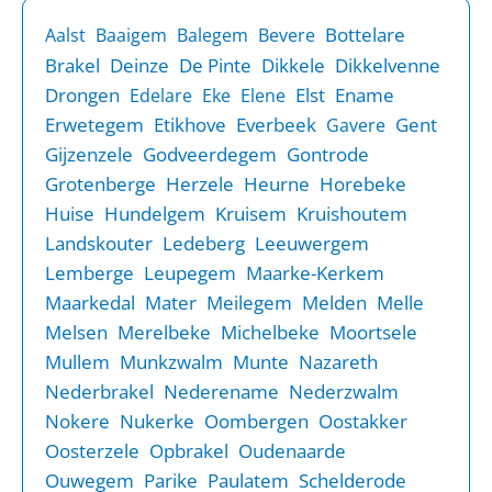
Bottelare
Aalst
Baaigem
Balegem
Bevere
Brakel
Deinze
De Pinte
Dikkele
Dikkelvenne
Drongen
Elst
Ename
Edelare
Eke
Elene
Erwetegem
Etikhove
Everbeek
Gent
Gavere
Gijzenzele
Godveerdegem
Gontrode
Grotenberge
Herzele
Heurne
Horebeke
Huise
Hundelgem
Kruisem
Kruishoutem
Landskouter
Ledeberg
Leeuwergem
Lemberge
Leupegem
Maarke-Kerkem
Maarkedal
Mater
Meilegem
Melden
Melle
Melsen
Merelbeke
Michelbeke
Moortsele
Mullem
Munkzwalm
Munte
Nazareth
Nederbrakel
Nederename
Nederzwalm
Nokere
Nukerke
Oombergen
Oostakker
Oosterzele
Opbrakel
Oudenaarde
Ouwegem
Parike
Paulatem
Schelderode