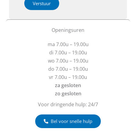
h
i
Verstuur
e
e
b
o
t
f
u
b
Openingsuren
v
e
r
r
ma 7.00u – 19.00u
a
i
g
c
di 7.00u – 19.00u
e
h
wo 7.00u – 19.00u
n
t
do 7.00u – 19.00u
?
vr 7.00u – 19.00u
za gesloten
zo gesloten
Voor dringende hulp: 24/7
Bel voor snelle hulp