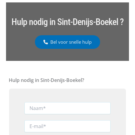
Hulp nodig in Sint-Denijs-Boekel ?
Bel voor snelle hulp
Hulp nodig in Sint-Denijs-Boekel?
N
a
a
m
E
*
-
m