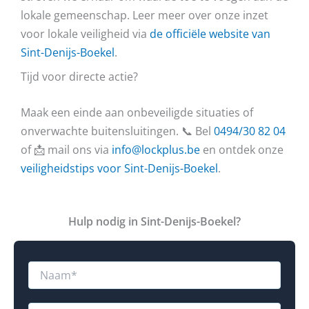
lokale gemeenschap. Leer meer over onze inzet
voor lokale veiligheid via
de officiële website van
Sint-Denijs-Boekel
.
Tijd voor directe actie?
Maak een einde aan onbeveiligde situaties of
onverwachte buitensluitingen. 📞 Bel
0494/30 82 04
of 📩 mail ons via
info@lockplus.be
en ontdek onze
veiligheidstips voor Sint-Denijs-Boekel
.
Hulp nodig in Sint-Denijs-Boekel?
R
N
e
a
a
a
c
m
E