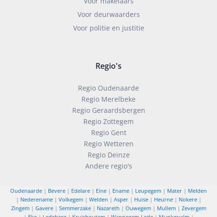
Voor makelaars
Voor deurwaarders
Voor politie en justitie
Regio's
Regio Oudenaarde
Regio Merelbeke
Regio Geraardsbergen
Regio Zottegem
Regio Gent
Regio Wetteren
Regio Deinze
Andere regio's
Oudenaarde
|
Bevere
|
Edelare
|
Eine
|
Ename
|
Leupegem
|
Mater
|
Melden
|
Nederename
|
Volkegem
|
Welden
|
Asper
|
Huise
|
Heurne
|
Nokere
|
Zingem
|
Gavere
|
Semmerzake
|
Nazareth
|
Ouwegem
|
Mullem
|
Zevergem
|
Eke
|
Ledeberg
|
Kruishoutem
|
Wannegem-Lede
|
Munkzwalm
|