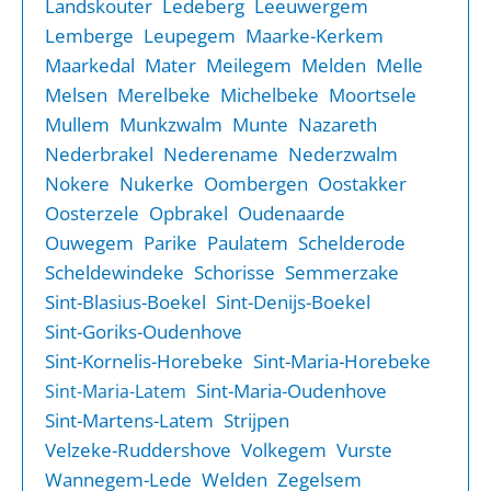
Landskouter
Ledeberg
Leeuwergem
Lemberge
Leupegem
Maarke-Kerkem
Maarkedal
Mater
Meilegem
Melden
Melle
Melsen
Merelbeke
Michelbeke
Moortsele
Mullem
Munkzwalm
Munte
Nazareth
Nederbrakel
Nederename
Nederzwalm
Nokere
Nukerke
Oombergen
Oostakker
Oosterzele
Opbrakel
Oudenaarde
Ouwegem
Parike
Paulatem
Schelderode
Scheldewindeke
Schorisse
Semmerzake
Sint-Blasius-Boekel
Sint-Denijs-Boekel
Sint-Goriks-Oudenhove
Sint-Kornelis-Horebeke
Sint-Maria-Horebeke
Sint-Maria-Oudenhove
Sint-Maria-Latem
Sint-Martens-Latem
Strijpen
Velzeke-Ruddershove
Volkegem
Vurste
Wannegem-Lede
Welden
Zegelsem