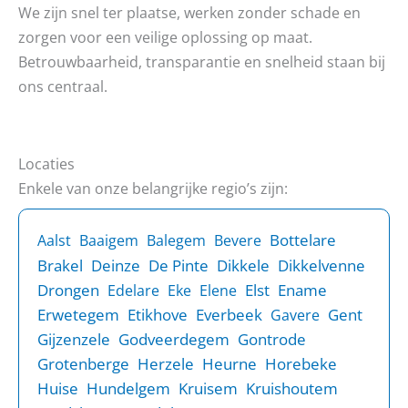
We zijn snel ter plaatse, werken zonder schade en
zorgen voor een veilige oplossing op maat.
Betrouwbaarheid, transparantie en snelheid staan bij
ons centraal.
Locaties
Enkele van onze belangrijke regio’s zijn:
Bottelare
Aalst
Baaigem
Balegem
Bevere
Brakel
Deinze
De Pinte
Dikkele
Dikkelvenne
Drongen
Elst
Ename
Edelare
Eke
Elene
Erwetegem
Etikhove
Everbeek
Gent
Gavere
Gijzenzele
Godveerdegem
Gontrode
Grotenberge
Herzele
Heurne
Horebeke
Huise
Hundelgem
Kruisem
Kruishoutem