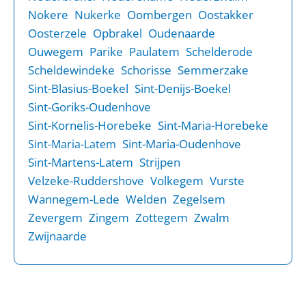
Nokere
Nukerke
Oombergen
Oostakker
Oosterzele
Opbrakel
Oudenaarde
Ouwegem
Parike
Paulatem
Schelderode
Scheldewindeke
Schorisse
Semmerzake
Sint-Blasius-Boekel
Sint-Denijs-Boekel
Sint-Goriks-Oudenhove
Sint-Kornelis-Horebeke
Sint-Maria-Horebeke
Sint-Maria-Oudenhove
Sint-Maria-Latem
Sint-Martens-Latem
Strijpen
Velzeke-Ruddershove
Volkegem
Vurste
Wannegem-Lede
Welden
Zegelsem
Zevergem
Zingem
Zottegem
Zwalm
Zwijnaarde