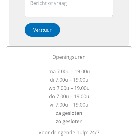
e
n
o
e
n
*
v
a
?
*
e
c
R
r
t
e
h
i
Verstuur
a
e
e
c
b
o
t
t
f
i
u
b
Openingsuren
e
v
e
T
r
r
e
ma 7.00u – 19.00u
a
i
l
g
c
di 7.00u – 19.00u
e
e
h
wo 7.00u – 19.00u
f
n
t
o
do 7.00u – 19.00u
?
o
vr 7.00u – 19.00u
n
*
za gesloten
zo gesloten
Voor dringende hulp: 24/7