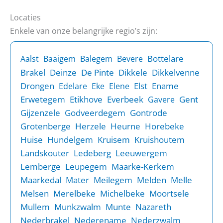
Locaties
Enkele van onze belangrijke regio’s zijn:
Bottelare
Aalst
Baaigem
Balegem
Bevere
Brakel
Deinze
De Pinte
Dikkele
Dikkelvenne
Drongen
Elst
Ename
Edelare
Eke
Elene
Erwetegem
Etikhove
Everbeek
Gent
Gavere
Gijzenzele
Godveerdegem
Gontrode
Grotenberge
Herzele
Heurne
Horebeke
Huise
Hundelgem
Kruisem
Kruishoutem
Landskouter
Ledeberg
Leeuwergem
Lemberge
Leupegem
Maarke-Kerkem
Maarkedal
Mater
Meilegem
Melden
Melle
Melsen
Merelbeke
Michelbeke
Moortsele
Mullem
Munkzwalm
Munte
Nazareth
Nederbrakel
Nederename
Nederzwalm