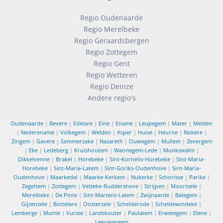
Regio Oudenaarde
Regio Merelbeke
Regio Geraardsbergen
Regio Zottegem
Regio Gent
Regio Wetteren
Regio Deinze
Andere regio's
Oudenaarde
|
Bevere
|
Edelare
|
Eine
|
Ename
|
Leupegem
|
Mater
|
Melden
|
Nederename
|
Volkegem
|
Welden
|
Asper
|
Huise
|
Heurne
|
Nokere
|
Zingem
|
Gavere
|
Semmerzake
|
Nazareth
|
Ouwegem
|
Mullem
|
Zevergem
|
Eke
|
Ledeberg
|
Kruishoutem
|
Wannegem-Lede
|
Munkzwalm
|
Dikkelvenne
|
Brakel
|
Horebeke
|
Sint-Kornelis-Horebeke
|
Sint-Maria-
Horebeke
|
Sint-Maria-Latem
|
Sint-Goriks-Oudenhove
|
Sint-Maria-
Oudenhove
|
Maarkedal
|
Maarke-Kerkem
|
Nukerke
|
Schorisse
|
Parike
|
Zegelsem
|
Zottegem
|
Velzeke-Ruddershove
|
Strijpen
|
Moortsele
|
Merelbeke
|
De Pinte
|
Sint-Martens-Latem
|
Zwijnaarde
|
Balegem
|
Gijzenzele
|
Bottelare
|
Oosterzele
|
Schelderode
|
Scheldewindeke
|
Lemberge
|
Munte
|
Vurste
|
Landskouter
|
Paulatem
|
Erwetegem
|
Elene
|
Leeuwergem