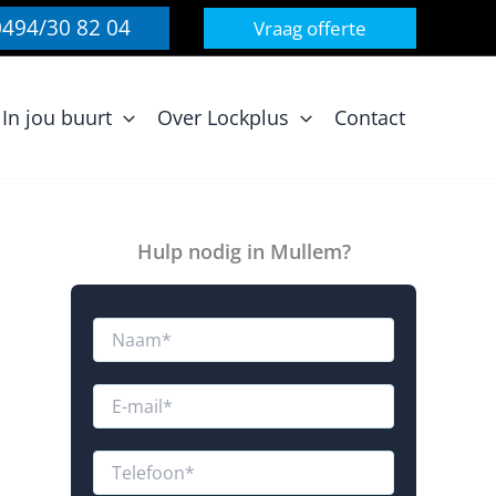
0494/30 82 04
Vraag offerte
In jou buurt
Over Lockplus
Contact
Hulp nodig in Mullem?
N
a
a
m
E
*
-
m
a
T
i
e