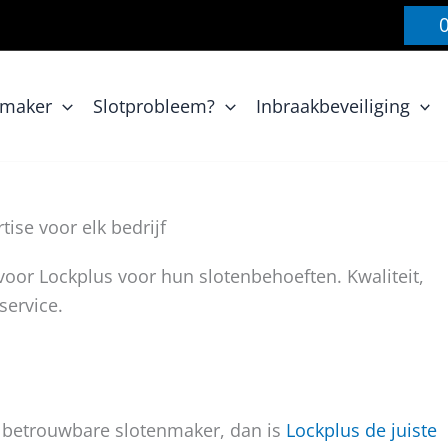
nmaker
Slotprobleem?
Inbraakbeveiliging
ise voor elk bedrijf
oor Lockplus voor hun slotenbehoeften. Kwaliteit,
service.
n betrouwbare slotenmaker, dan is
Lockplus de juiste