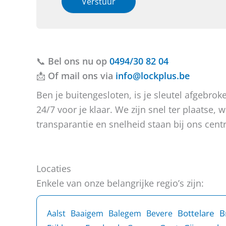
Verstuur
l
e
e
b
o
t
f
u
b
v
e
📞
Bel ons nu op
r
r
0494/30 82 04
a
i
📩
Of mail ons via
info@lockplus.be
g
c
e
h
Ben je buitengesloten, is je sleutel afgebr
n
t
24/7 voor je klaar. We zijn snel ter plaatse
?
transparantie en snelheid staan bij ons centr
Locaties
Enkele van onze belangrijke regio’s zijn:
B
Bottelare
Aalst
Baaigem
Balegem
Bevere