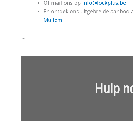
Of mail ons op
info@lockplus.be
En ontdek ons uitgebreide aanbod 
Mullem
…
Hulp n