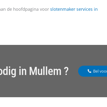
aan de hoofdpagina voor
slotenmaker services in
odig in Mullem ?
Bel voo