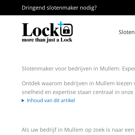
Ga
Dringend
slotenmaker
nodig?
naar
de
inhoud
Slote
Slotenmaker voor bedrijven in Mullem: Expert
Ontdek waarom bedrijven in Mullem kiezen v
snelheid en expertise staan centraal in onze 
Inhoud van dit artikel
Als uw bedrijf in Mullem op zoek is naar ee