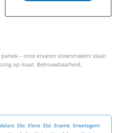
n paniek – onze ervaren slotenmakers staan
lossing op maat. Betrouwbaarheid,
Elst
Ename
Erwetegem
delare
Eke
Elene