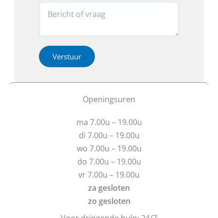
a
o
r
R
a
n
o
e
r
*
v
a
o
*
e
c
v
r
t
e
h
i
Verstuur
r
e
e
b
o
t
f
u
b
Openingsuren
v
e
r
r
ma 7.00u – 19.00u
a
i
g
c
di 7.00u – 19.00u
e
h
wo 7.00u – 19.00u
n
t
do 7.00u – 19.00u
?
vr 7.00u – 19.00u
za gesloten
zo gesloten
Voor dringende hulp: 24/7