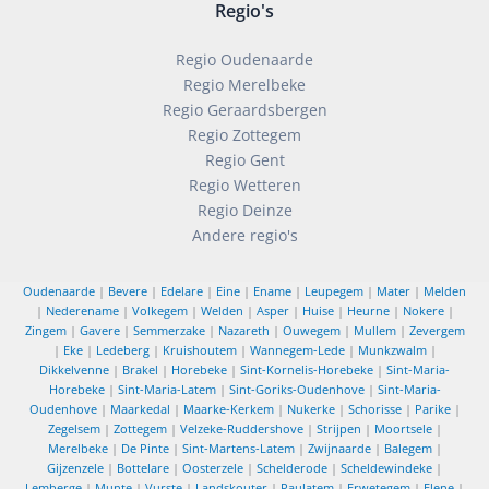
Regio's
Regio Oudenaarde
Regio Merelbeke
Regio Geraardsbergen
Regio Zottegem
Regio Gent
Regio Wetteren
Regio Deinze
Andere regio's
Oudenaarde
|
Bevere
|
Edelare
|
Eine
|
Ename
|
Leupegem
|
Mater
|
Melden
|
Nederename
|
Volkegem
|
Welden
|
Asper
|
Huise
|
Heurne
|
Nokere
|
Zingem
|
Gavere
|
Semmerzake
|
Nazareth
|
Ouwegem
|
Mullem
|
Zevergem
|
Eke
|
Ledeberg
|
Kruishoutem
|
Wannegem-Lede
|
Munkzwalm
|
Dikkelvenne
|
Brakel
|
Horebeke
|
Sint-Kornelis-Horebeke
|
Sint-Maria-
Horebeke
|
Sint-Maria-Latem
|
Sint-Goriks-Oudenhove
|
Sint-Maria-
Oudenhove
|
Maarkedal
|
Maarke-Kerkem
|
Nukerke
|
Schorisse
|
Parike
|
Zegelsem
|
Zottegem
|
Velzeke-Ruddershove
|
Strijpen
|
Moortsele
|
Merelbeke
|
De Pinte
|
Sint-Martens-Latem
|
Zwijnaarde
|
Balegem
|
Gijzenzele
|
Bottelare
|
Oosterzele
|
Schelderode
|
Scheldewindeke
|
Lemberge
|
Munte
|
Vurste
|
Landskouter
|
Paulatem
|
Erwetegem
|
Elene
|