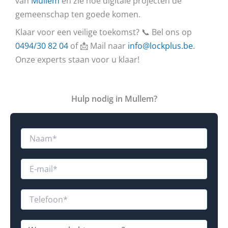
van
Mullem
en zie hoe digitale projecten de
gemeenschap ten goede komen.
Klaar voor een veilige toekomst? 📞 Bel ons op
0494/30 82 04
of 📩 Mail naar
info@lockplus.be
.
Onze experts staan voor u klaar!
Hulp nodig in Mullem?
N
a
a
m
E
*
-
m
a
T
i
e
l
l
R
*
e
W