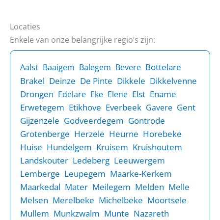
Locaties
Enkele van onze belangrijke regio’s zijn:
Bottelare
Aalst
Baaigem
Balegem
Bevere
Brakel
Deinze
De Pinte
Dikkele
Dikkelvenne
Drongen
Elst
Ename
Edelare
Eke
Elene
Erwetegem
Etikhove
Everbeek
Gent
Gavere
Gijzenzele
Godveerdegem
Gontrode
Grotenberge
Herzele
Heurne
Horebeke
Huise
Hundelgem
Kruisem
Kruishoutem
Landskouter
Ledeberg
Leeuwergem
Lemberge
Leupegem
Maarke-Kerkem
Maarkedal
Mater
Meilegem
Melden
Melle
Melsen
Merelbeke
Michelbeke
Moortsele
Mullem
Munkzwalm
Munte
Nazareth