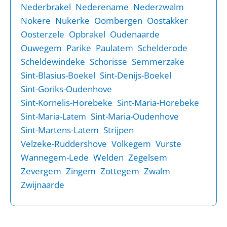
Nederbrakel
Nederename
Nederzwalm
Nokere
Nukerke
Oombergen
Oostakker
Oosterzele
Opbrakel
Oudenaarde
Ouwegem
Parike
Paulatem
Schelderode
Scheldewindeke
Schorisse
Semmerzake
Sint-Blasius-Boekel
Sint-Denijs-Boekel
Sint-Goriks-Oudenhove
Sint-Kornelis-Horebeke
Sint-Maria-Horebeke
Sint-Maria-Oudenhove
Sint-Maria-Latem
Sint-Martens-Latem
Strijpen
Velzeke-Ruddershove
Volkegem
Vurste
Wannegem-Lede
Welden
Zegelsem
Zevergem
Zingem
Zottegem
Zwalm
Zwijnaarde