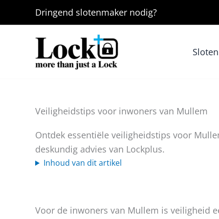
Ga
Dringend
slotenmaker
nodig?
naar
de
inhoud
Slote
Veiligheidstips voor inwoners van Mullem
Ontdek essentiële veiligheidstips voor Mu
deskundig advies van Lockplus.
Inhoud van dit artikel
Voor de inwoners van Mullem is veiligheid e