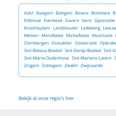
B
Bottelare
Aalst
Baaigem
Balegem
Bevere
Etikhove
Everbeek
Gent
Gijzenzele
Gavere
Kruishoutem
Landskouter
Ledeberg
Leeu
Melsen
Merelbeke
Michelbeke
Moortsele
Oombergen
Oostakker
Oosterzele
Opbrake
Sint-Blasius-Boekel
Sint-Denijs-Boekel
Sint-
Sint-Maria-Oudenhove
Sint-Martens-Latem
Zingem
Zottegem
Zwalm
Zwijnaarde
Bekijk al onze regio's hier