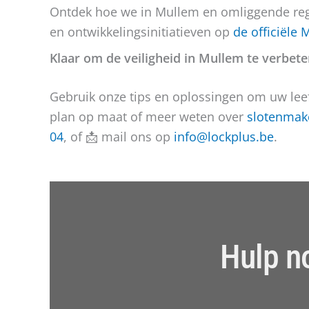
Ontdek hoe we in Mullem en omliggende reg
en ontwikkelingsinitiatieven op
de officiële
Klaar om de veiligheid in Mullem te verbet
Gebruik onze tips en oplossingen om uw leef
plan op maat of meer weten over
slotenmake
04
, of 📩 mail ons op
info@lockplus.be
.
Hulp n