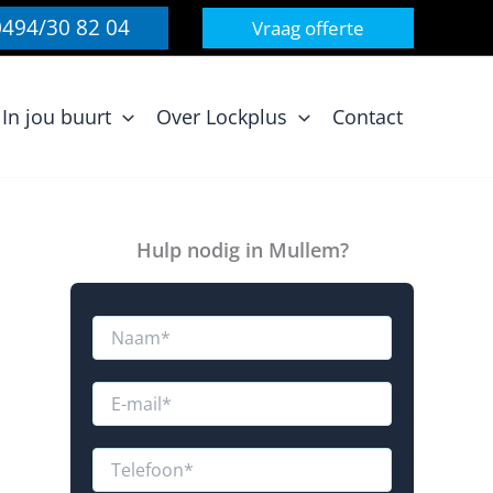
0494/30 82 04
Vraag offerte
In jou buurt
Over Lockplus
Contact
Hulp nodig in Mullem?
N
a
a
m
E
*
-
m
W
a
T
a
i
e
a