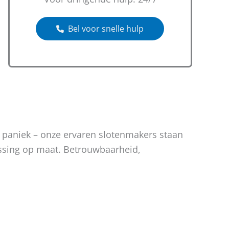
Bel voor snelle hulp
n paniek – onze ervaren slotenmakers staan
lossing op maat. Betrouwbaarheid,