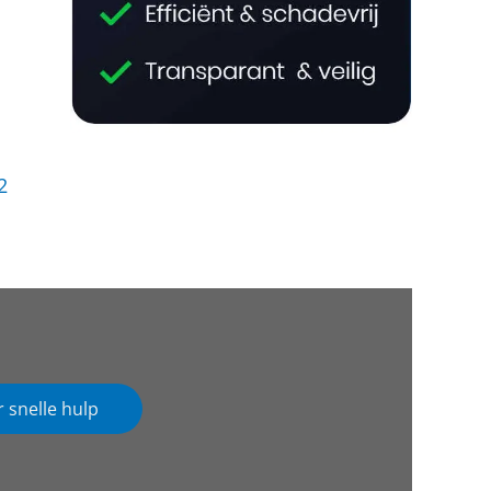
2
r snelle hulp