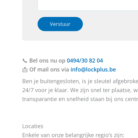
m
*
v
a
*
e
c
r
t
h
i
Verstuur
e
e
b
o
t
f
u
b
v
e
📞
Bel ons nu op
r
r
0494/30 82 04
a
i
📩
Of mail ons via
info@lockplus.be
g
c
e
h
Ben je buitengesloten, is je sleutel afgebr
n
t
24/7 voor je klaar. We zijn snel ter plaatse
?
transparantie en snelheid staan bij ons centr
Locaties
Enkele van onze belangrijke regio’s zijn: