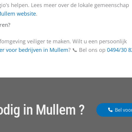
io’s helpen. Lees meer over de lokale gemeenschap
 Mullem website
.
eren?
omgeving veiliger te maken. Wilt u een persoonlijk
r voor bedrijven in Mullem
? 📞 Bel ons op
0494/30 8
odig in Mullem ?
Bel voo