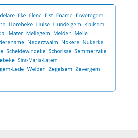
Elst
Ename
Erwetegem
delare
Eke
Elene
ne
Horebeke
Huise
Hundelgem
Kruisem
al
Mater
Meilegem
Melden
Melle
derename
Nederzwalm
Nokere
Nukerke
de
Scheldewindeke
Schorisse
Semmerzake
rebeke
Sint-Maria-Latem
gem-Lede
Welden
Zegelsem
Zevergem