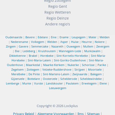
Regio Zottegem
Regio Gent
Regio Wetteren
Regio Deinze
Andere regio's
Oudenaarde
|
Bevere
|
Edelare
|
Eine
|
Ename
|
Leupegem
|
Mater
|
Melden
|
Nederename
|
Volkegem
|
Welden
|
Asper
|
Huise
|
Heurne
|
Nokere
|
Zingem
|
Gavere
|
Semmerzake
|
Nazareth
|
Ouwegem
|
Mullem
|
Zevergem
|
Eke
|
Ledeberg
|
Kruishoutem
|
Wannegem-Lede
|
Munkzwalm
|
Dikkelvenne
|
Brakel
|
Horebeke
|
Sint-Kornelis-Horebeke
|
Sint-Maria-
Horebeke
|
Sint-Maria-Latem
|
Sint-Goriks-Oudenhove
|
Sint-Maria-
Oudenhove
|
Maarkedal
|
Maarke-Kerkem
|
Nukerke
|
Schorisse
|
Parike
|
Zegelsem
|
Zottegem
|
Velzeke-Ruddershove
|
Strijpen
|
Moortsele
|
Merelbeke
|
De Pinte
|
Sint-Martens-Latem
|
Zwijnaarde
|
Balegem
|
Gijzenzele
|
Bottelare
|
Oosterzele
|
Schelderode
|
Scheldewindeke
|
Lemberge
|
Munte
|
Vurste
|
Landskouter
|
Paulatem
|
Erwetegem
|
Elene
|
Leeuwergem
Copyright © 2026
Lockplus
Privacy Beleid
|
Algemene Voorwaarden
|
llms
|
Sitemap
|