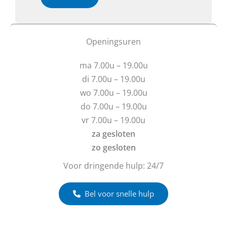
o
e
e
o
b
o
n
t
f
*
u
b
Openingsuren
N
v
e
a
r
r
a
ma 7.00u – 19.00u
a
i
m
g
c
di 7.00u – 19.00u
e
h
wo 7.00u – 19.00u
n
t
do 7.00u – 19.00u
?
vr 7.00u – 19.00u
za gesloten
zo gesloten
Voor dringende hulp: 24/7
Bel voor snelle hulp