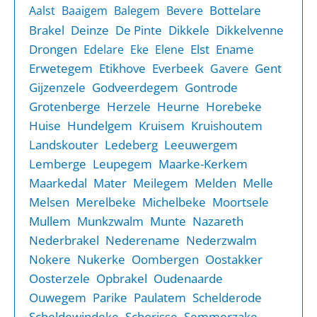
Bottelare
Aalst
Baaigem
Balegem
Bevere
Brakel
Deinze
De Pinte
Dikkele
Dikkelvenne
Drongen
Elst
Ename
Edelare
Eke
Elene
Erwetegem
Etikhove
Everbeek
Gent
Gavere
Gijzenzele
Godveerdegem
Gontrode
Grotenberge
Herzele
Heurne
Horebeke
Huise
Hundelgem
Kruisem
Kruishoutem
Landskouter
Ledeberg
Leeuwergem
Lemberge
Leupegem
Maarke-Kerkem
Maarkedal
Mater
Meilegem
Melden
Melle
Melsen
Merelbeke
Michelbeke
Moortsele
Mullem
Munkzwalm
Munte
Nazareth
Nederbrakel
Nederename
Nederzwalm
Nokere
Nukerke
Oombergen
Oostakker
Oosterzele
Opbrakel
Oudenaarde
Ouwegem
Parike
Paulatem
Schelderode
Scheldewindeke
Schorisse
Semmerzake