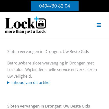
Ga
0494/30 82 04
naar
de
inhoud
Sloten vervangen in Drongen: Uw Beste Gids
Betrouwbare slotenvervanging in Drongen met
Lockplus. Wij bieden snelle service en verzekeren
uw veiligheid.
Inhoud van dit artikel
Sloten vervangen in Drongen: Uw Beste Gids