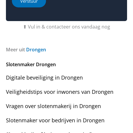
Verstuur
e
e
b
o
t
f
u
b
⬆ Vul in & contacteer ons vandaag nog
v
e
r
r
a
i
g
c
Meer uit
Drongen
e
h
n
t
Slotenmaker Drongen
?
Digitale beveiliging in Drongen
Veiligheidstips voor inwoners van Drongen
Vragen over slotenmakerij in Drongen
Slotenmaker voor bedrijven in Drongen