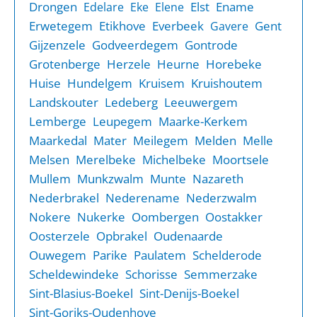
Drongen
Elst
Ename
Edelare
Eke
Elene
Erwetegem
Etikhove
Everbeek
Gent
Gavere
Gijzenzele
Godveerdegem
Gontrode
Grotenberge
Herzele
Heurne
Horebeke
Huise
Hundelgem
Kruisem
Kruishoutem
Landskouter
Ledeberg
Leeuwergem
Lemberge
Leupegem
Maarke-Kerkem
Maarkedal
Mater
Meilegem
Melden
Melle
Melsen
Merelbeke
Michelbeke
Moortsele
Mullem
Munkzwalm
Munte
Nazareth
Nederbrakel
Nederename
Nederzwalm
Nokere
Nukerke
Oombergen
Oostakker
Oosterzele
Opbrakel
Oudenaarde
Ouwegem
Parike
Paulatem
Schelderode
Scheldewindeke
Schorisse
Semmerzake
Sint-Blasius-Boekel
Sint-Denijs-Boekel
Sint-Goriks-Oudenhove