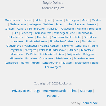
Regio Deinze
Andere regio's
Oudenaarde
|
Bevere
|
Edelare
|
Eine
|
Ename
|
Leupegem
|
Mater
|
Melden
|
Nederename
|
Volkegem
|
Welden
|
Asper
|
Huise
|
Heurne
|
Nokere
|
Zingem
|
Gavere
|
Semmerzake
|
Nazareth
|
Ouwegem
|
Mullem
|
Zevergem
|
Eke
|
Ledeberg
|
Kruishoutem
|
Wannegem-Lede
|
Munkzwalm
|
Dikkelvenne
|
Brakel
|
Horebeke
|
Sint-Kornelis-Horebeke
|
Sint-Maria-
Horebeke
|
Sint-Maria-Latem
|
Sint-Goriks-Oudenhove
|
Sint-Maria-
Oudenhove
|
Maarkedal
|
Maarke-Kerkem
|
Nukerke
|
Schorisse
|
Parike
|
Zegelsem
|
Zottegem
|
Velzeke-Ruddershove
|
Strijpen
|
Moortsele
|
Merelbeke
|
De Pinte
|
Sint-Martens-Latem
|
Zwijnaarde
|
Balegem
|
Gijzenzele
|
Bottelare
|
Oosterzele
|
Schelderode
|
Scheldewindeke
|
Lemberge
|
Munte
|
Vurste
|
Landskouter
|
Paulatem
|
Erwetegem
|
Elene
|
Leeuwergem
Copyright © 2026
Lockplus
Privacy Beleid
|
Algemene Voorwaarden
|
llms
|
Sitemap
|
Partners
Site by
Team Made