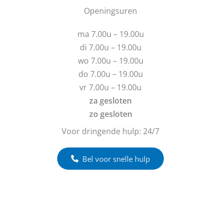
m
u
b
Openingsuren
u
v
e
r
r
ma 7.00u – 19.00u
a
i
g
c
di 7.00u – 19.00u
e
h
wo 7.00u – 19.00u
n
t
do 7.00u – 19.00u
?
vr 7.00u – 19.00u
za gesloten
zo gesloten
Voor dringende hulp: 24/7
Bel voor snelle hulp