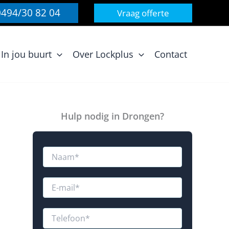
0494/30 82 04
Vraag offerte
In jou buurt
Over Lockplus
Contact
Hulp nodig in Drongen?
N
a
a
m
E
*
-
m
N
a
T
a
i
e
a