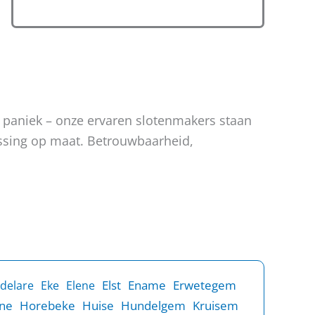
n paniek – onze ervaren slotenmakers staan
lossing op maat. Betrouwbaarheid,
Elst
Ename
Erwetegem
delare
Eke
Elene
ne
Horebeke
Huise
Hundelgem
Kruisem