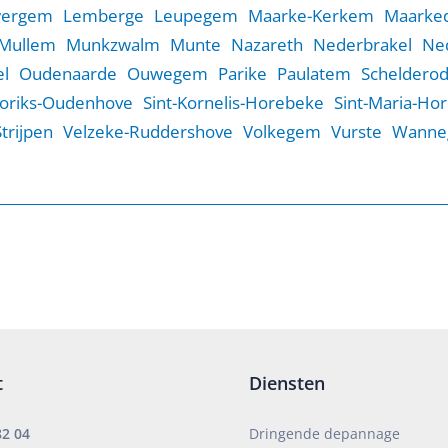
wergem
Lemberge
Leupegem
Maarke-Kerkem
Maarked
Mullem
Munkzwalm
Munte
Nazareth
Nederbrakel
Ne
l
Oudenaarde
Ouwegem
Parike
Paulatem
Scheldero
Goriks-Oudenhove
Sint-Kornelis-Horebeke
Sint-Maria-Ho
Strijpen
Velzeke-Ruddershove
Volkegem
Vurste
Wanne
t
Diensten
82 04
Dringende depannage