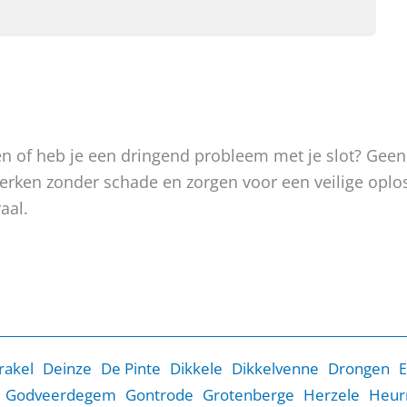
oken of heb je een dringend probleem met je slot? Gee
, werken zonder schade en zorgen voor een veilige op
aal.
rakel
Deinze
De Pinte
Dikkele
Dikkelvenne
Drongen
E
Godveerdegem
Gontrode
Grotenberge
Herzele
Heur