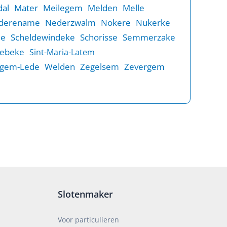
al
Mater
Meilegem
Melden
Melle
derename
Nederzwalm
Nokere
Nukerke
de
Scheldewindeke
Schorisse
Semmerzake
rebeke
Sint-Maria-Latem
gem-Lede
Welden
Zegelsem
Zevergem
Slotenmaker
Voor particulieren