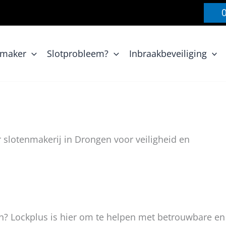
nmaker
Slotprobleem?
Inbraakbeveiliging
slotenmakerij in Drongen voor veiligheid en
en? Lockplus is hier om te helpen met betrouwbare en