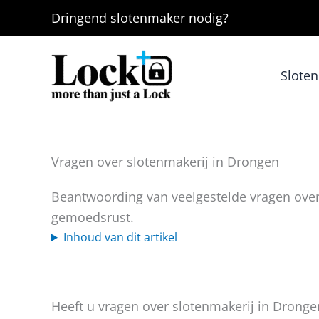
Ga
Dringend
slotenmaker
nodig?
naar
de
inhoud
Slote
Vragen over slotenmakerij in Drongen
Beantwoording van veelgestelde vragen over 
gemoedsrust.
Inhoud van dit artikel
Heeft u vragen over slotenmakerij in Drong