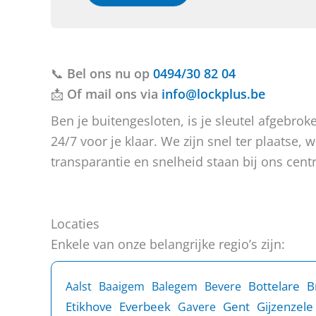
e
e
b
o
t
f
u
b
v
e
📞
Bel ons nu op
r
r
0494/30 82 04
a
i
📩
Of mail ons via
info@lockplus.be
g
c
e
h
Ben je buitengesloten, is je sleutel afgebr
n
t
24/7 voor je klaar. We zijn snel ter plaatse
?
transparantie en snelheid staan bij ons centr
Locaties
Enkele van onze belangrijke regio’s zijn:
B
Bottelare
Aalst
Baaigem
Balegem
Bevere
Etikhove
Everbeek
Gent
Gijzenzele
Gavere