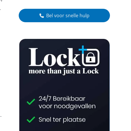
.
Bel voor snelle hulp
-