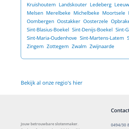
Kruishoutem
Landskouter
Ledeberg
Leeu
Melsen
Merelbeke
Michelbeke
Moortsele
Oombergen
Oostakker
Oosterzele
Opbrake
Sint-Blasius-Boekel
Sint-Denijs-Boekel
Sint-
Sint-Maria-Oudenhove
Sint-Martens-Latem
Zingem
Zottegem
Zwalm
Zwijnaarde
Bekijk al onze regio's hier
Contac
Jouw betrouwbare slotenmaker
.
0494/30 