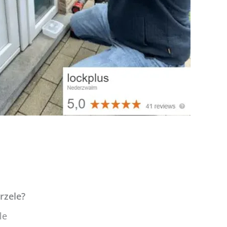
erzele?
le