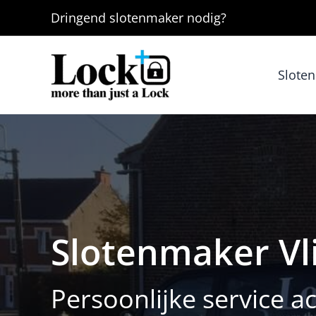
Ga
Dringend
slotenmaker
nodig?
naar
de
inhoud
Slote
Slotenmaker Vl
Persoonlijke service ac