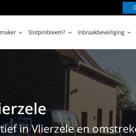
nmaker
Slotprobleem?
Inbraakbeveiliging
ierzele
tief in Vlierzele en omstre