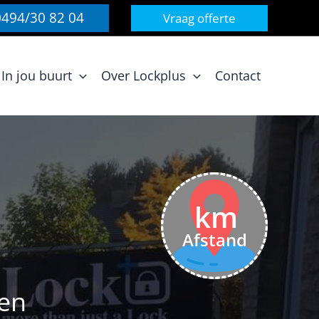
0494/30 82 04
Vraag offerte
In jou buurt
Over Lockplus
Contact
km
Afstand
ken