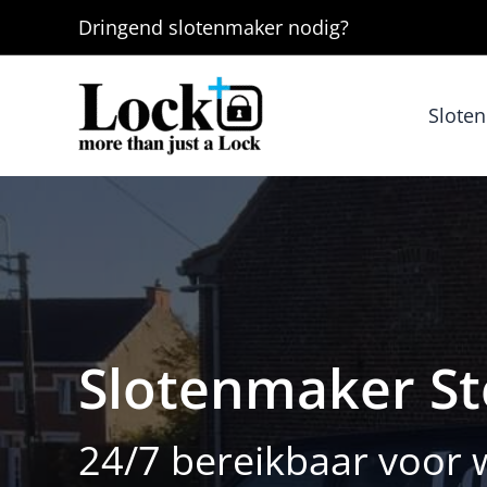
Ga
Dringend
slotenmaker
nodig?
naar
de
inhoud
Slote
Slotenmaker St
24/7 bereikbaar voor 