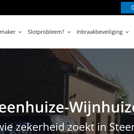
nmaker
Slotprobleem?
Inbraakbeveiliging
eenhuize-Wijnhuiz
wie zekerheid zoekt in Ste