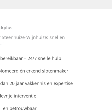
kplus
 Steenhuize-Wijnhuize: snel en
el
d bereikbaar – 24/7 snelle hulp
plomeerd én erkend slotenmaker
dan 20 jaar vakkennis en expertise
evrije interventie
l en betrouwbaar