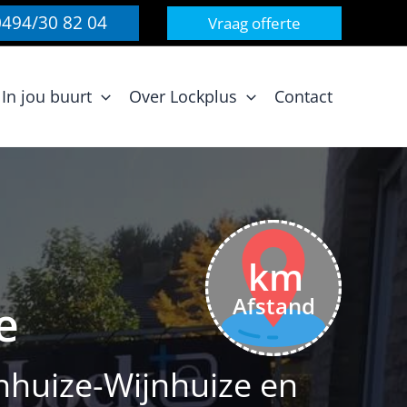
0494/30 82 04
Vraag offerte
In jou buurt
Over Lockplus
Contact
km
Afstand
e
enhuize-Wijnhuize en