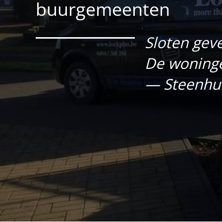
buurgemeenten
Sloten gev
De woninge
— Steenhuiz