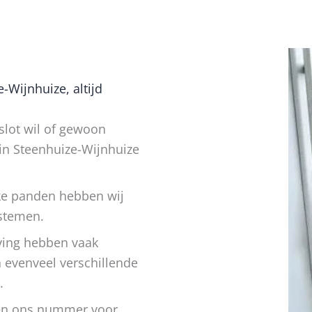
Wijnhuize, altijd
slot wil of gewoon
 in Steenhuize-Wijnhuize
jke panden hebben wij
ystemen.
ving hebben vaak
evenveel verschillende
.
ren ons nummer voor