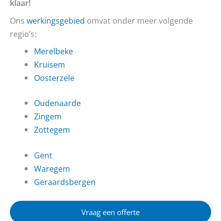
klaar!
Ons
werkingsgebied
omvat onder meer volgende
regio’s:
Merelbeke
Kruisem
Oosterzele
Oudenaarde
Zingem
Zottegem
Gent
Waregem
Geraardsbergen
Vraag een offerte