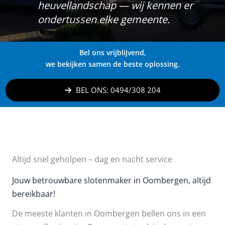
heuvellandschap — wij kennen er
ondertussen elke gemeente.
Bel ons vrijblijvend,
we bekijken samen de beste oplossing.
BEL ONS: 0494/308 204
Altijd snel geholpen – dag en nacht service
Jouw betrouwbare slotenmaker in Oombergen, altijd
bereikbaar!
De meeste klanten in Oombergen bellen ons in een