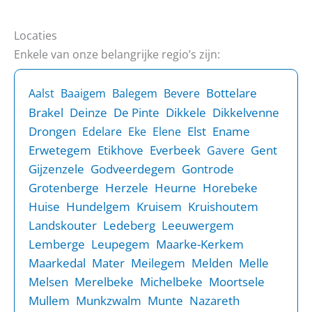
Locaties
Enkele van onze belangrijke regio’s zijn:
Bottelare
Aalst
Baaigem
Balegem
Bevere
Brakel
Deinze
De Pinte
Dikkele
Dikkelvenne
Drongen
Elst
Ename
Edelare
Eke
Elene
Erwetegem
Etikhove
Everbeek
Gent
Gavere
Gijzenzele
Godveerdegem
Gontrode
Grotenberge
Herzele
Heurne
Horebeke
Huise
Hundelgem
Kruisem
Kruishoutem
Landskouter
Ledeberg
Leeuwergem
Lemberge
Leupegem
Maarke-Kerkem
Maarkedal
Mater
Meilegem
Melden
Melle
Melsen
Merelbeke
Michelbeke
Moortsele
Mullem
Munkzwalm
Munte
Nazareth