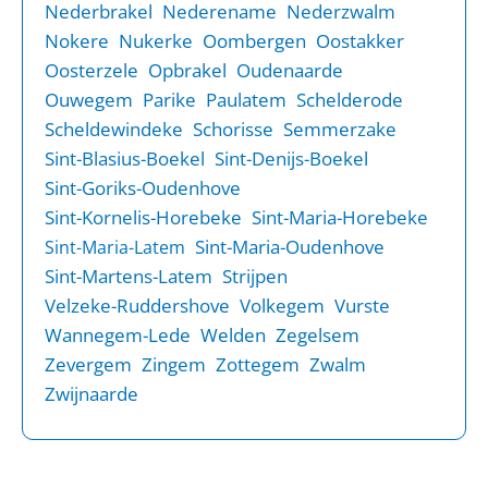
Nederbrakel
Nederename
Nederzwalm
Nokere
Nukerke
Oombergen
Oostakker
Oosterzele
Opbrakel
Oudenaarde
Ouwegem
Parike
Paulatem
Schelderode
Scheldewindeke
Schorisse
Semmerzake
Sint-Blasius-Boekel
Sint-Denijs-Boekel
Sint-Goriks-Oudenhove
Sint-Kornelis-Horebeke
Sint-Maria-Horebeke
Sint-Maria-Oudenhove
Sint-Maria-Latem
Sint-Martens-Latem
Strijpen
Velzeke-Ruddershove
Volkegem
Vurste
Wannegem-Lede
Welden
Zegelsem
Zevergem
Zingem
Zottegem
Zwalm
Zwijnaarde