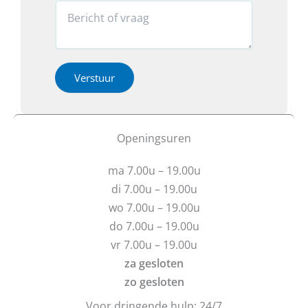
h
o
r
R
e
n
o
e
b
*
v
a
t
*
e
c
E
r
t
-
h
i
Verstuur
m
e
e
a
b
o
i
t
f
l
u
b
Openingsuren
o
v
e
f
r
r
ma 7.00u – 19.00u
a
i
g
c
di 7.00u – 19.00u
e
h
wo 7.00u – 19.00u
n
t
do 7.00u – 19.00u
?
vr 7.00u – 19.00u
za gesloten
zo gesloten
Voor dringende hulp: 24/7