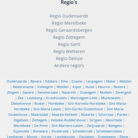
Regio's
Regio Oudenaarde
Regio Merelbeke
Regio Geraardsbergen
Regio Zottegem
Regio Gent
Regio Wetteren
Regio Deinze
Andere regio's
Oudenaarde
|
Bevere
|
Edelare
|
Eine
|
Ename
|
Leupegem
|
Mater
|
Melden
|
Nederename
|
Volkegem
|
Welden
|
Asper
|
Huise
|
Heurne
|
Nokere
|
Zingem
|
Gavere
|
Semmerzake
|
Nazareth
|
Ouwegem
|
Mullem
|
Zevergem
|
Eke
|
Ledeberg
|
Kruishoutem
|
Wannegem-Lede
|
Munkzwalm
|
Dikkelvenne
|
Brakel
|
Horebeke
|
Sint-Kornelis-Horebeke
|
Sint-Maria-
Horebeke
|
Sint-Maria-Latem
|
Sint-Goriks-Oudenhove
|
Sint-Maria-
Oudenhove
|
Maarkedal
|
Maarke-Kerkem
|
Nukerke
|
Schorisse
|
Parike
|
Zegelsem
|
Zottegem
|
Velzeke-Ruddershove
|
Strijpen
|
Moortsele
|
Merelbeke
|
De Pinte
|
Sint-Martens-Latem
|
Zwijnaarde
|
Balegem
|
Gijzenzele
|
Bottelare
|
Oosterzele
|
Schelderode
|
Scheldewindeke
|
Lemberge
|
Munte
|
Vurste
|
Landskouter
|
Paulatem
|
Erwetegem
|
Elene
|