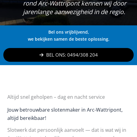
rond Arc-Wattripont kennen wij door
jarenlange aanwezigheid in de regio.
Bel ons vrijblijvend,
we bekijken samen de beste oplossing.
BEL ONS: 0494/308 204
Altijd snel geholpen – dag en nacht service
Jouw betrouwbare slotenmaker in Arc-Wattripont,
altijd bereikbaar!
Slotwerk dat persoonlijk aanvoelt — dat is wat wij in