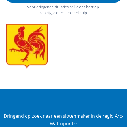
Voor dringende situaties bel je ons best op.
Zo krijg je direct en snel hulp.
Dringend op zoek naar een slotenmaker in de regio Arc-
Wattripont??