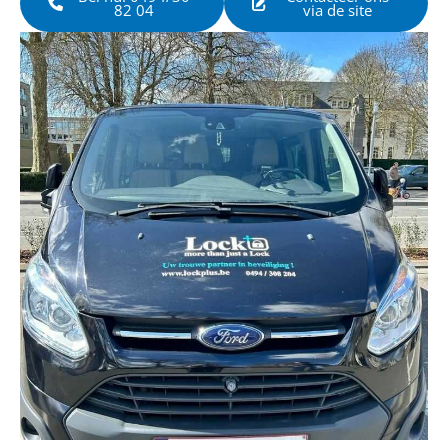
82 04
via de site