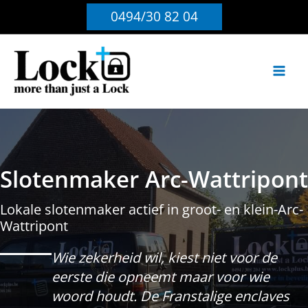
Ga
0494/30 82 04
naar
de
inhoud
Slotenmaker Arc-Wattripont
Lokale slotenmaker actief in groot- en klein-Arc-
Wattripont
Wie zekerheid wil, kiest niet voor de
eerste die opneemt maar voor wie
woord houdt. De Franstalige enclaves