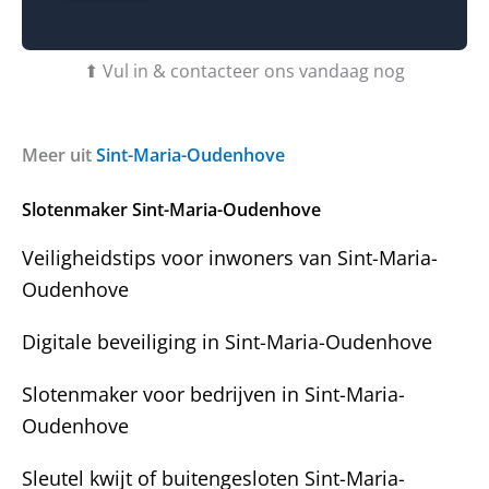
b
o
t
f
u
b
⬆ Vul in & contacteer ons vandaag nog
v
e
r
r
a
i
g
c
Meer uit
Sint-Maria-Oudenhove
e
h
n
t
Slotenmaker Sint-Maria-Oudenhove
?
Veiligheidstips voor inwoners van Sint-Maria-
Oudenhove
Digitale beveiliging in Sint-Maria-Oudenhove
Slotenmaker voor bedrijven in Sint-Maria-
Oudenhove
Sleutel kwijt of buitengesloten Sint-Maria-