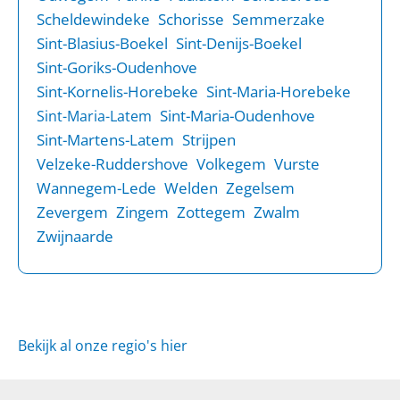
Scheldewindeke
Schorisse
Semmerzake
Sint-Blasius-Boekel
Sint-Denijs-Boekel
Sint-Goriks-Oudenhove
Sint-Kornelis-Horebeke
Sint-Maria-Horebeke
Sint-Maria-Oudenhove
Sint-Maria-Latem
Sint-Martens-Latem
Strijpen
Velzeke-Ruddershove
Volkegem
Vurste
Wannegem-Lede
Welden
Zegelsem
Zevergem
Zingem
Zottegem
Zwalm
Zwijnaarde
Bekijk al onze regio's hier