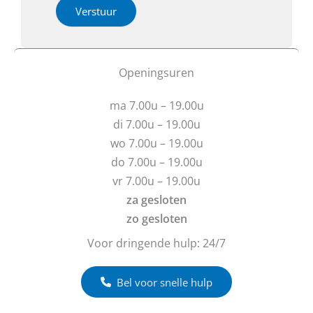
h
i
Verstuur
e
e
b
o
t
f
u
b
Openingsuren
v
e
r
r
ma 7.00u – 19.00u
a
i
g
c
di 7.00u – 19.00u
e
h
wo 7.00u – 19.00u
n
t
do 7.00u – 19.00u
?
vr 7.00u – 19.00u
za gesloten
zo gesloten
Voor dringende hulp: 24/7
Bel voor snelle hulp