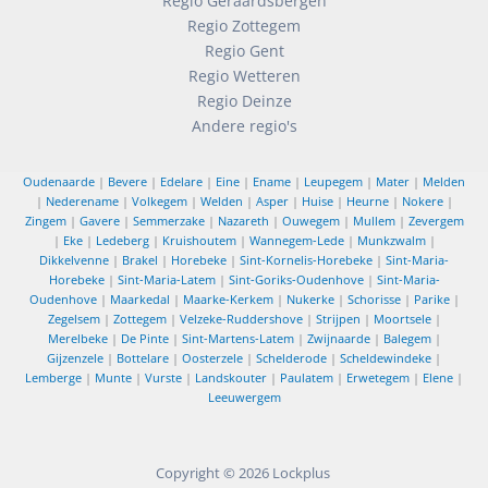
Regio Geraardsbergen
Regio Zottegem
Regio Gent
Regio Wetteren
Regio Deinze
Andere regio's
Oudenaarde
|
Bevere
|
Edelare
|
Eine
|
Ename
|
Leupegem
|
Mater
|
Melden
|
Nederename
|
Volkegem
|
Welden
|
Asper
|
Huise
|
Heurne
|
Nokere
|
Zingem
|
Gavere
|
Semmerzake
|
Nazareth
|
Ouwegem
|
Mullem
|
Zevergem
|
Eke
|
Ledeberg
|
Kruishoutem
|
Wannegem-Lede
|
Munkzwalm
|
Dikkelvenne
|
Brakel
|
Horebeke
|
Sint-Kornelis-Horebeke
|
Sint-Maria-
Horebeke
|
Sint-Maria-Latem
|
Sint-Goriks-Oudenhove
|
Sint-Maria-
Oudenhove
|
Maarkedal
|
Maarke-Kerkem
|
Nukerke
|
Schorisse
|
Parike
|
Zegelsem
|
Zottegem
|
Velzeke-Ruddershove
|
Strijpen
|
Moortsele
|
Merelbeke
|
De Pinte
|
Sint-Martens-Latem
|
Zwijnaarde
|
Balegem
|
Gijzenzele
|
Bottelare
|
Oosterzele
|
Schelderode
|
Scheldewindeke
|
Lemberge
|
Munte
|
Vurste
|
Landskouter
|
Paulatem
|
Erwetegem
|
Elene
|
Leeuwergem
Copyright © 2026
Lockplus