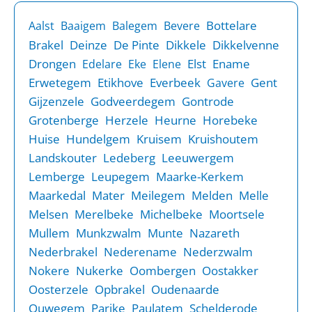
Bottelare
Aalst
Baaigem
Balegem
Bevere
Brakel
Deinze
De Pinte
Dikkele
Dikkelvenne
Drongen
Elst
Ename
Edelare
Eke
Elene
Erwetegem
Etikhove
Everbeek
Gent
Gavere
Gijzenzele
Godveerdegem
Gontrode
Grotenberge
Herzele
Heurne
Horebeke
Huise
Hundelgem
Kruisem
Kruishoutem
Landskouter
Ledeberg
Leeuwergem
Lemberge
Leupegem
Maarke-Kerkem
Maarkedal
Mater
Meilegem
Melden
Melle
Melsen
Merelbeke
Michelbeke
Moortsele
Mullem
Munkzwalm
Munte
Nazareth
Nederbrakel
Nederename
Nederzwalm
Nokere
Nukerke
Oombergen
Oostakker
Oosterzele
Opbrakel
Oudenaarde
Ouwegem
Parike
Paulatem
Schelderode