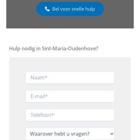
Bel voor snelle hulp
Hulp nodig in Sint-Maria-Oudenhove?
N
a
a
m
E
*
-
m
a
T
i
e
l
l
R
*
e
W
e
f
a
g