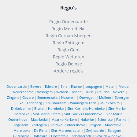
Regio's
Regio Oudenaarde
Regio Merelbeke
Regio Geraardsbergen
Regio Zottegem
Regio Gent
Regio Wetteren
Regio Deinze
Andere regio's
Oudenaarde
|
Bevere
|
Edelare
|
Eine
|
Ename
|
Leupegem
|
Mater
|
Melden
|
Nederename
|
Volkegem
|
Welden
|
Asper
|
Huise
|
Heurne
|
Nokere
|
Zingem
|
Gavere
|
Semmerzake
|
Nazareth
|
Ouwegem
|
Mullem
|
Zevergem
|
Eke
|
Ledeberg
|
Kruishoutem
|
Wannegem-Lede
|
Munkzwalm
|
Dikkelvenne
|
Brakel
|
Horebeke
|
Sint-Kornelis-Horebeke
|
Sint-Maria-
Horebeke
|
Sint-Maria-Latem
|
Sint-Goriks-Oudenhove
|
Sint-Maria-
Oudenhove
|
Maarkedal
|
Maarke-Kerkem
|
Nukerke
|
Schorisse
|
Parike
|
Zegelsem
|
Zottegem
|
Velzeke-Ruddershove
|
Strijpen
|
Moortsele
|
Merelbeke
|
De Pinte
|
Sint-Martens-Latem
|
Zwijnaarde
|
Balegem
|
Gijzenzele
|
Bottelare
|
Oosterzele
|
Schelderode
|
Scheldewindeke
|