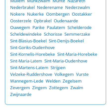
Mullem
Munkzwalm
Munte
Nazareth
Nederbrakel
Nederename
Nederzwalm
Nokere
Nukerke
Oombergen
Oostakker
Oosterzele
Opbrakel
Oudenaarde
Ouwegem
Parike
Paulatem
Schelderode
Scheldewindeke
Schorisse
Semmerzake
Sint-Blasius-Boekel
Sint-Denijs-Boekel
Sint-Goriks-Oudenhove
Sint-Kornelis-Horebeke
Sint-Maria-Horebeke
Sint-Maria-Oudenhove
Sint-Maria-Latem
Sint-Martens-Latem
Strijpen
Velzeke-Ruddershove
Volkegem
Vurste
Wannegem-Lede
Welden
Zegelsem
Zevergem
Zingem
Zottegem
Zwalm
Zwijnaarde