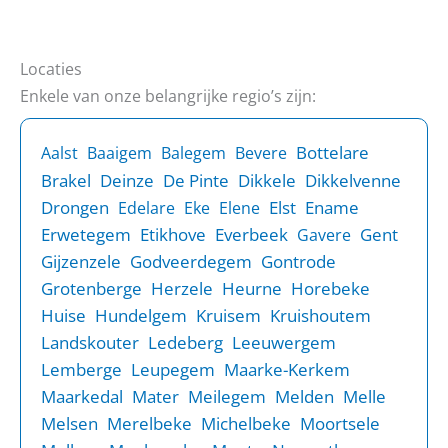
Locaties
Enkele van onze belangrijke regio’s zijn:
Bottelare
Aalst
Baaigem
Balegem
Bevere
Brakel
Deinze
De Pinte
Dikkele
Dikkelvenne
Drongen
Elst
Ename
Edelare
Eke
Elene
Erwetegem
Etikhove
Everbeek
Gent
Gavere
Gijzenzele
Godveerdegem
Gontrode
Grotenberge
Herzele
Heurne
Horebeke
Huise
Hundelgem
Kruisem
Kruishoutem
Landskouter
Ledeberg
Leeuwergem
Lemberge
Leupegem
Maarke-Kerkem
Maarkedal
Mater
Meilegem
Melden
Melle
Melsen
Merelbeke
Michelbeke
Moortsele