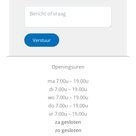
o
a
i
o
r
R
o
n
o
e
R
*
v
a
e
*
e
c
a
r
t
c
h
i
Verstuur
t
e
e
i
b
o
e
t
f
u
u
b
Openingsuren
v
e
r
r
ma 7.00u – 19.00u
a
i
g
c
di 7.00u – 19.00u
e
h
wo 7.00u – 19.00u
n
t
do 7.00u – 19.00u
?
vr 7.00u – 19.00u
za gesloten
zo gesloten