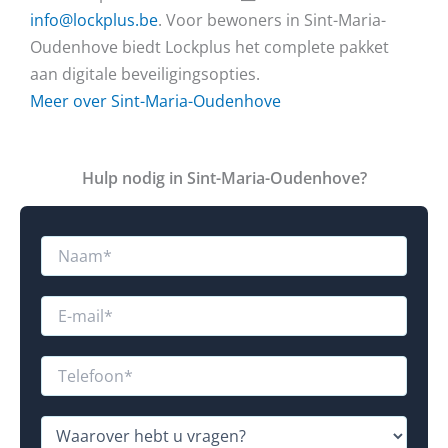
info@lockplus.be
. Voor bewoners in Sint-Maria-
Oudenhove biedt Lockplus het complete pakket
aan digitale beveiligingsopties.
Meer over Sint-Maria-Oudenhove
Hulp nodig in Sint-Maria-Oudenhove?
N
a
a
m
E
*
-
m
a
T
i
e
l
l
v
*
e
W
r
f
a