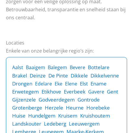
zorgen voor een veilige oplossing op maat.
Betrouwbaarheid, transparantie en snelheid staan bij
ons centraal.
Locaties
Enkele van onze belangrijke regio’s zijn:
Bottelare
Aalst
Baaigem
Balegem
Bevere
Brakel
Deinze
De Pinte
Dikkele
Dikkelvenne
Drongen
Elst
Ename
Edelare
Eke
Elene
Erwetegem
Etikhove
Everbeek
Gent
Gavere
Gijzenzele
Godveerdegem
Gontrode
Grotenberge
Herzele
Heurne
Horebeke
Huise
Hundelgem
Kruisem
Kruishoutem
Landskouter
Ledeberg
Leeuwergem
Lemberge
Leupegem
Maarke-Kerkem