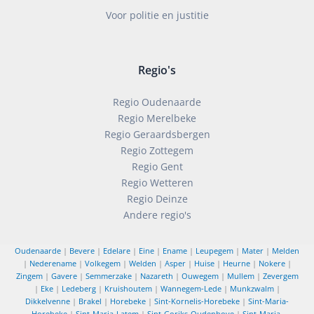
Voor politie en justitie
Regio's
Regio Oudenaarde
Regio Merelbeke
Regio Geraardsbergen
Regio Zottegem
Regio Gent
Regio Wetteren
Regio Deinze
Andere regio's
Oudenaarde
|
Bevere
|
Edelare
|
Eine
|
Ename
|
Leupegem
|
Mater
|
Melden
|
Nederename
|
Volkegem
|
Welden
|
Asper
|
Huise
|
Heurne
|
Nokere
|
Zingem
|
Gavere
|
Semmerzake
|
Nazareth
|
Ouwegem
|
Mullem
|
Zevergem
|
Eke
|
Ledeberg
|
Kruishoutem
|
Wannegem-Lede
|
Munkzwalm
|
Dikkelvenne
|
Brakel
|
Horebeke
|
Sint-Kornelis-Horebeke
|
Sint-Maria-
Horebeke
|
Sint-Maria-Latem
|
Sint-Goriks-Oudenhove
|
Sint-Maria-