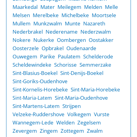
Maarkedal
Mater
Meilegem
Melden
Melle
Melsen
Merelbeke
Michelbeke
Moortsele
Mullem
Munkzwalm
Munte
Nazareth
Nederbrakel
Nederename
Nederzwalm
Nokere
Nukerke
Oombergen
Oostakker
Oosterzele
Opbrakel
Oudenaarde
Ouwegem
Parike
Paulatem
Schelderode
Scheldewindeke
Schorisse
Semmerzake
Sint-Blasius-Boekel
Sint-Denijs-Boekel
Sint-Goriks-Oudenhove
Sint-Kornelis-Horebeke
Sint-Maria-Horebeke
Sint-Maria-Oudenhove
Sint-Maria-Latem
Sint-Martens-Latem
Strijpen
Velzeke-Ruddershove
Volkegem
Vurste
Wannegem-Lede
Welden
Zegelsem
Zevergem
Zingem
Zottegem
Zwalm