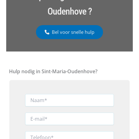
Oudenhove ?
Bel voor snelle hulp
Hulp nodig in Sint-Maria-Oudenhove?
N
a
a
m
E
*
-
m
a
T