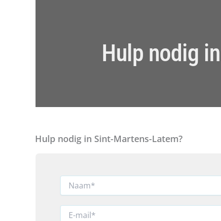
Hulp nodig i
Hulp nodig in Sint-Martens-Latem?
E
N
-
a
m
a
a
m
E
i
*
-