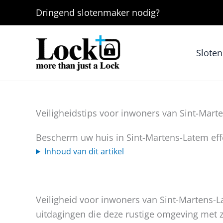
Ga
Dringend
slotenmaker
nodig?
naar
de
inhoud
Slote
Veiligheidstips voor inwoners van Sint-Mart
Bescherm uw huis in Sint-Martens-Latem effe
Inhoud van dit artikel
Veiligheid voor inwoners van Sint-Martens-L
uitdagingen die deze rustige omgeving met 