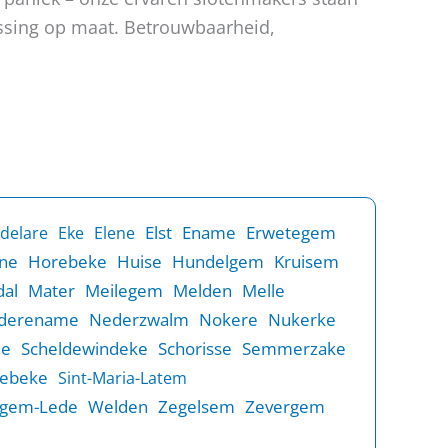
lossing op maat. Betrouwbaarheid,
Elst
Ename
Erwetegem
delare
Eke
Elene
ne
Horebeke
Huise
Hundelgem
Kruisem
al
Mater
Meilegem
Melden
Melle
derename
Nederzwalm
Nokere
Nukerke
de
Scheldewindeke
Schorisse
Semmerzake
rebeke
Sint-Maria-Latem
gem-Lede
Welden
Zegelsem
Zevergem