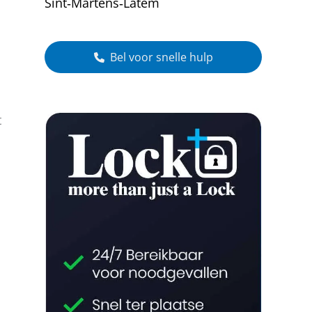
Sint‑Martens‑Latem
Bel voor snelle hulp
t