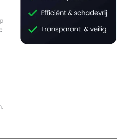
op
e
n.