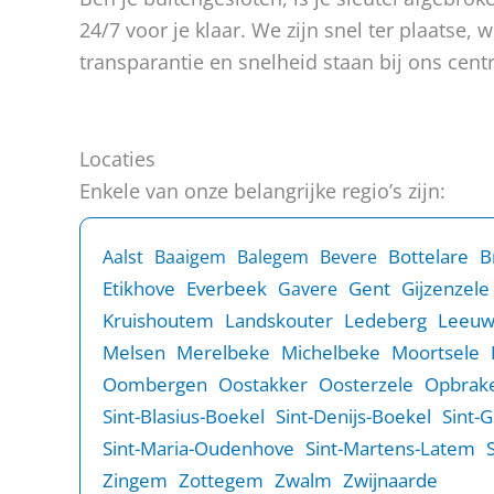
n
t
24/7 voor je klaar. We zijn snel ter plaatse
?
transparantie en snelheid staan bij ons centr
Locaties
Enkele van onze belangrijke regio’s zijn:
B
Bottelare
Aalst
Baaigem
Balegem
Bevere
Etikhove
Everbeek
Gent
Gijzenzele
Gavere
Kruishoutem
Landskouter
Ledeberg
Leeu
Melsen
Merelbeke
Michelbeke
Moortsele
Oombergen
Oostakker
Oosterzele
Opbrake
Sint-Blasius-Boekel
Sint-Denijs-Boekel
Sint-
Sint-Maria-Oudenhove
Sint-Martens-Latem
Zingem
Zottegem
Zwalm
Zwijnaarde