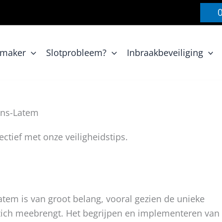
nmaker
Slotprobleem?
Inbraakbeveiliging
ens-Latem
ctief met onze veiligheidstips.
atem is van groot belang, vooral gezien de unieke
zich meebrengt. Het begrijpen en implementeren van