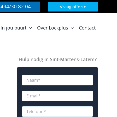
0494/30 82 04
Vraag offerte
In jou buurt
Over Lockplus
Contact
Hulp nodig in Sint-Martens-Latem?
N
a
a
m
E
*
-
m
a
T
i
e