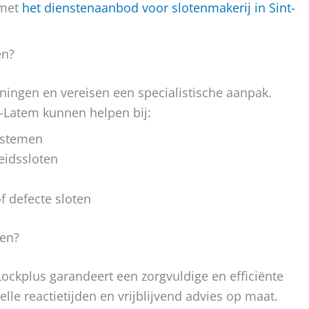
 met
het dienstenaanbod voor slotenmakerij in Sint-
en?
oningen en vereisen een specialistische aanpak.
s-Latem kunnen helpen bij:
systemen
eidssloten
of defecte sloten
zen?
Lockplus garandeert een zorgvuldige en efficiënte
lle reactietijden en vrijblijvend advies op maat.