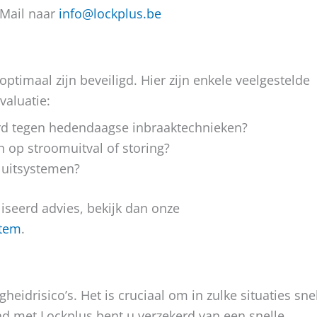
 Mail naar
info@lockplus.be
ptimaal zijn beveiligd. Hier zijn enkele veelgestelde
valuatie:
urd tegen hedendaagse inbraaktechnieken?
n op stroomuitval of storing?
sluitsystemen?
iseerd advies, bekijk dan onze
atem
.
gheidrisico’s. Het is cruciaal om in zulke situaties sne
 met Lockplus bent u verzekerd van een snelle