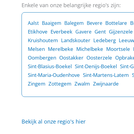
Enkele van onze belangrijke regio’s zijn:
B
Bottelare
Aalst
Baaigem
Balegem
Bevere
Etikhove
Everbeek
Gent
Gijzenzele
Gavere
Kruishoutem
Landskouter
Ledeberg
Leeu
Melsen
Merelbeke
Michelbeke
Moortsele
Oombergen
Oostakker
Oosterzele
Opbrake
Sint-Blasius-Boekel
Sint-Denijs-Boekel
Sint-
Sint-Maria-Oudenhove
Sint-Martens-Latem
Zingem
Zottegem
Zwalm
Zwijnaarde
Bekijk al onze regio's hier