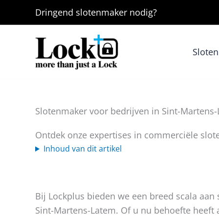
Ga
Dringend
slotenmaker
nodig?
naar
de
inhoud
Slote
Slotenmaker voor bedrijven in Sint-Martens
Ontdek onze expertises in commerciële slot
Inhoud van dit artikel
Bij Lockplus bieden we een breed scala aan s
Sint-Martens-Latem. Of u nu behoefte heeft 