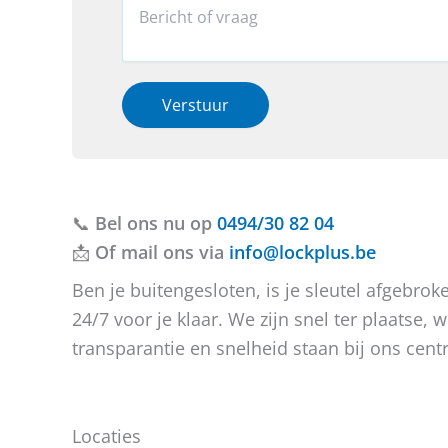
o
r
R
T
n
o
e
e
*
v
a
l
*
e
c
e
r
t
f
h
i
Verstuur
o
e
e
o
b
o
n
t
f
*
u
b
v
e
📞
Bel ons nu op
r
r
0494/30 82 04
a
i
📩
Of mail ons via
info@lockplus.be
g
c
e
h
Ben je buitengesloten, is je sleutel afgebr
n
t
24/7 voor je klaar. We zijn snel ter plaatse
?
transparantie en snelheid staan bij ons centr
Locaties