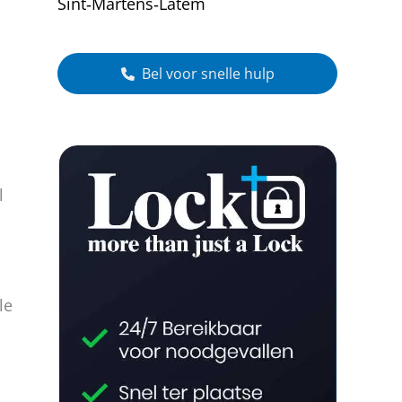
Sint‑Martens‑Latem
Bel voor snelle hulp
l
le