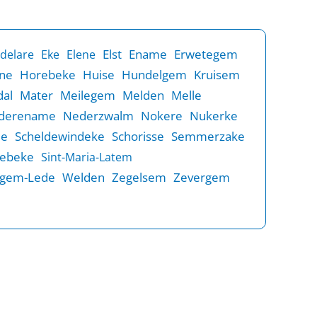
Elst
Ename
Erwetegem
delare
Eke
Elene
ne
Horebeke
Huise
Hundelgem
Kruisem
al
Mater
Meilegem
Melden
Melle
derename
Nederzwalm
Nokere
Nukerke
de
Scheldewindeke
Schorisse
Semmerzake
rebeke
Sint-Maria-Latem
gem-Lede
Welden
Zegelsem
Zevergem