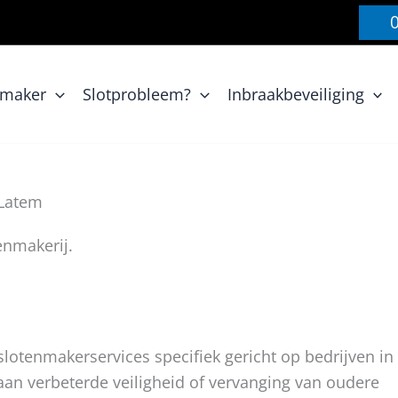
nmaker
Slotprobleem?
Inbraakbeveiliging
-Latem
enmakerij.
lotenmakerservices specifiek gericht op bedrijven in
aan verbeterde veiligheid of vervanging van oudere