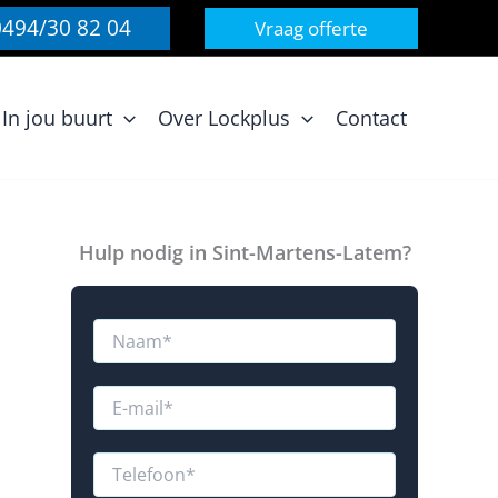
0494/30 82 04
Vraag offerte
In jou buurt
Over Lockplus
Contact
Hulp nodig in Sint-Martens-Latem?
N
a
a
m
E
*
-
m
N
a
T
a
i
e
a