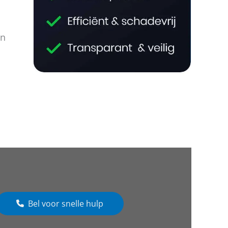
jn
Bel voor snelle hulp