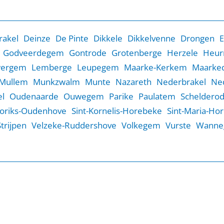
rakel
Deinze
De Pinte
Dikkele
Dikkelvenne
Drongen
E
Godveerdegem
Gontrode
Grotenberge
Herzele
Heur
wergem
Lemberge
Leupegem
Maarke-Kerkem
Maarked
Mullem
Munkzwalm
Munte
Nazareth
Nederbrakel
Ne
l
Oudenaarde
Ouwegem
Parike
Paulatem
Scheldero
Goriks-Oudenhove
Sint-Kornelis-Horebeke
Sint-Maria-Ho
Strijpen
Velzeke-Ruddershove
Volkegem
Vurste
Wanne