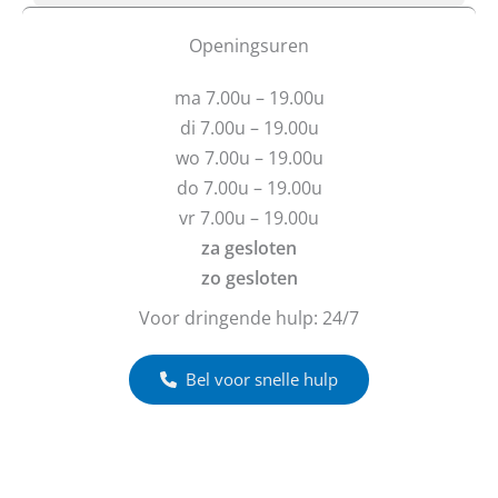
t
f
u
b
Openingsuren
v
e
r
r
ma 7.00u – 19.00u
a
i
g
c
di 7.00u – 19.00u
e
h
wo 7.00u – 19.00u
n
t
do 7.00u – 19.00u
?
vr 7.00u – 19.00u
za gesloten
zo gesloten
Voor dringende hulp: 24/7
Bel voor snelle hulp