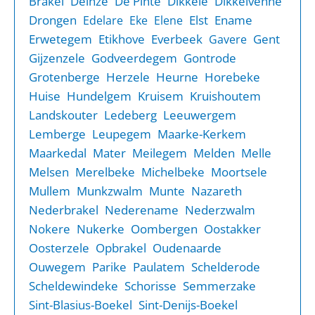
Brakel
Deinze
De Pinte
Dikkele
Dikkelvenne
Drongen
Elst
Ename
Edelare
Eke
Elene
Erwetegem
Etikhove
Everbeek
Gent
Gavere
Gijzenzele
Godveerdegem
Gontrode
Grotenberge
Herzele
Heurne
Horebeke
Huise
Hundelgem
Kruisem
Kruishoutem
Landskouter
Ledeberg
Leeuwergem
Lemberge
Leupegem
Maarke-Kerkem
Maarkedal
Mater
Meilegem
Melden
Melle
Melsen
Merelbeke
Michelbeke
Moortsele
Mullem
Munkzwalm
Munte
Nazareth
Nederbrakel
Nederename
Nederzwalm
Nokere
Nukerke
Oombergen
Oostakker
Oosterzele
Opbrakel
Oudenaarde
Ouwegem
Parike
Paulatem
Schelderode
Scheldewindeke
Schorisse
Semmerzake
Sint-Blasius-Boekel
Sint-Denijs-Boekel