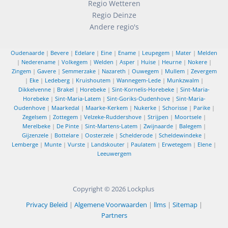
Regio Wetteren
Regio Deinze
Andere regio's
Oudenaarde
|
Bevere
|
Edelare
|
Eine
|
Ename
|
Leupegem
|
Mater
|
Melden
|
Nederename
|
Volkegem
|
Welden
|
Asper
|
Huise
|
Heurne
|
Nokere
|
Zingem
|
Gavere
|
Semmerzake
|
Nazareth
|
Ouwegem
|
Mullem
|
Zevergem
|
Eke
|
Ledeberg
|
Kruishoutem
|
Wannegem-Lede
|
Munkzwalm
|
Dikkelvenne
|
Brakel
|
Horebeke
|
Sint-Kornelis-Horebeke
|
Sint-Maria-
Horebeke
|
Sint-Maria-Latem
|
Sint-Goriks-Oudenhove
|
Sint-Maria-
Oudenhove
|
Maarkedal
|
Maarke-Kerkem
|
Nukerke
|
Schorisse
|
Parike
|
Zegelsem
|
Zottegem
|
Velzeke-Ruddershove
|
Strijpen
|
Moortsele
|
Merelbeke
|
De Pinte
|
Sint-Martens-Latem
|
Zwijnaarde
|
Balegem
|
Gijzenzele
|
Bottelare
|
Oosterzele
|
Schelderode
|
Scheldewindeke
|
Lemberge
|
Munte
|
Vurste
|
Landskouter
|
Paulatem
|
Erwetegem
|
Elene
|
Leeuwergem
Copyright © 2026
Lockplus
Privacy Beleid
|
Algemene Voorwaarden
|
llms
|
Sitemap
|
Partners