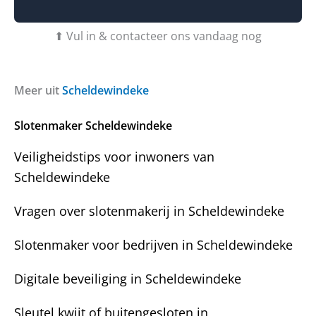
b
o
t
f
u
b
⬆ Vul in & contacteer ons vandaag nog
v
e
r
r
a
i
g
c
Meer uit
Scheldewindeke
e
h
n
t
Slotenmaker Scheldewindeke
?
Veiligheidstips voor inwoners van
Scheldewindeke
Vragen over slotenmakerij in Scheldewindeke
Slotenmaker voor bedrijven in Scheldewindeke
Digitale beveiliging in Scheldewindeke
Sleutel kwijt of buitengesloten in