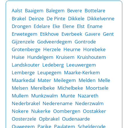
Bottelare
Aalst
Baaigem
Balegem
Bevere
Brakel
Deinze
De Pinte
Dikkele
Dikkelvenne
Drongen
Elst
Ename
Edelare
Eke
Elene
Erwetegem
Etikhove
Everbeek
Gent
Gavere
Gijzenzele
Godveerdegem
Gontrode
Grotenberge
Herzele
Heurne
Horebeke
Huise
Hundelgem
Kruisem
Kruishoutem
Landskouter
Ledeberg
Leeuwergem
Lemberge
Leupegem
Maarke-Kerkem
Maarkedal
Mater
Meilegem
Melden
Melle
Melsen
Merelbeke
Michelbeke
Moortsele
Mullem
Munkzwalm
Munte
Nazareth
Nederbrakel
Nederename
Nederzwalm
Nokere
Nukerke
Oombergen
Oostakker
Oosterzele
Opbrakel
Oudenaarde
Ouwegem
Parike
Paulatem
Schelderode