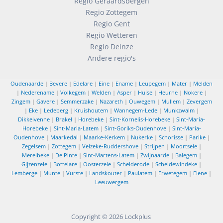
Regio Geraardsbergen
Regio Zottegem
Regio Gent
Regio Wetteren
Regio Deinze
Andere regio's
Oudenaarde
|
Bevere
|
Edelare
|
Eine
|
Ename
|
Leupegem
|
Mater
|
Melden
|
Nederename
|
Volkegem
|
Welden
|
Asper
|
Huise
|
Heurne
|
Nokere
|
Zingem
|
Gavere
|
Semmerzake
|
Nazareth
|
Ouwegem
|
Mullem
|
Zevergem
|
Eke
|
Ledeberg
|
Kruishoutem
|
Wannegem-Lede
|
Munkzwalm
|
Dikkelvenne
|
Brakel
|
Horebeke
|
Sint-Kornelis-Horebeke
|
Sint-Maria-
Horebeke
|
Sint-Maria-Latem
|
Sint-Goriks-Oudenhove
|
Sint-Maria-
Oudenhove
|
Maarkedal
|
Maarke-Kerkem
|
Nukerke
|
Schorisse
|
Parike
|
Zegelsem
|
Zottegem
|
Velzeke-Ruddershove
|
Strijpen
|
Moortsele
|
Merelbeke
|
De Pinte
|
Sint-Martens-Latem
|
Zwijnaarde
|
Balegem
|
Gijzenzele
|
Bottelare
|
Oosterzele
|
Schelderode
|
Scheldewindeke
|
Lemberge
|
Munte
|
Vurste
|
Landskouter
|
Paulatem
|
Erwetegem
|
Elene
|
Leeuwergem
Copyright © 2026
Lockplus