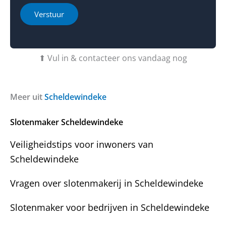
r
t
l
h
i
Verstuur
e
e
b
o
t
f
u
b
⬆ Vul in & contacteer ons vandaag nog
v
e
r
r
a
i
g
c
Meer uit
Scheldewindeke
e
h
n
t
Slotenmaker Scheldewindeke
?
Veiligheidstips voor inwoners van
Scheldewindeke
Vragen over slotenmakerij in Scheldewindeke
Slotenmaker voor bedrijven in Scheldewindeke