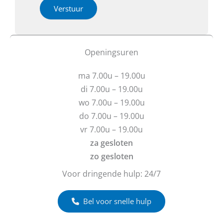
l
h
i
Verstuur
b
e
e
e
b
o
r
t
f
i
u
b
Openingsuren
c
v
e
h
r
r
t
ma 7.00u – 19.00u
a
i
g
c
di 7.00u – 19.00u
e
h
wo 7.00u – 19.00u
n
t
do 7.00u – 19.00u
?
vr 7.00u – 19.00u
za gesloten
zo gesloten
Voor dringende hulp: 24/7
Bel voor snelle hulp