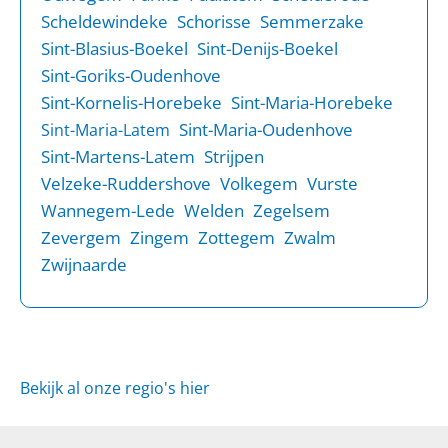
Scheldewindeke
Schorisse
Semmerzake
Sint-Blasius-Boekel
Sint-Denijs-Boekel
Sint-Goriks-Oudenhove
Sint-Kornelis-Horebeke
Sint-Maria-Horebeke
Sint-Maria-Oudenhove
Sint-Maria-Latem
Sint-Martens-Latem
Strijpen
Velzeke-Ruddershove
Volkegem
Vurste
Wannegem-Lede
Welden
Zegelsem
Zevergem
Zingem
Zottegem
Zwalm
Zwijnaarde
Bekijk al onze regio's hier