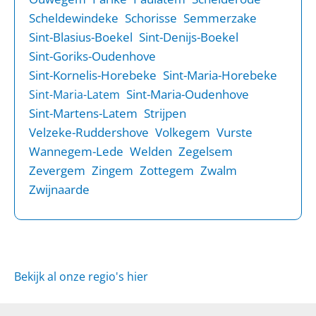
Scheldewindeke
Schorisse
Semmerzake
Sint-Blasius-Boekel
Sint-Denijs-Boekel
Sint-Goriks-Oudenhove
Sint-Kornelis-Horebeke
Sint-Maria-Horebeke
Sint-Maria-Oudenhove
Sint-Maria-Latem
Sint-Martens-Latem
Strijpen
Velzeke-Ruddershove
Volkegem
Vurste
Wannegem-Lede
Welden
Zegelsem
Zevergem
Zingem
Zottegem
Zwalm
Zwijnaarde
Bekijk al onze regio's hier