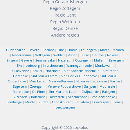
Regio Geraardsbergen
Regio Zottegem
Regio Gent
Regio Wetteren
Regio Deinze
Andere regio's
Oudenaarde
|
Bevere
|
Edelare
|
Eine
|
Ename
|
Leupegem
|
Mater
|
Melden
|
Nederename
|
Volkegem
|
Welden
|
Asper
|
Huise
|
Heurne
|
Nokere
|
Zingem
|
Gavere
|
Semmerzake
|
Nazareth
|
Ouwegem
|
Mullem
|
Zevergem
|
Eke
|
Ledeberg
|
Kruishoutem
|
Wannegem-Lede
|
Munkzwalm
|
Dikkelvenne
|
Brakel
|
Horebeke
|
Sint-Kornelis-Horebeke
|
Sint-Maria-
Horebeke
|
Sint-Maria-Latem
|
Sint-Goriks-Oudenhove
|
Sint-Maria-
Oudenhove
|
Maarkedal
|
Maarke-Kerkem
|
Nukerke
|
Schorisse
|
Parike
|
Zegelsem
|
Zottegem
|
Velzeke-Ruddershove
|
Strijpen
|
Moortsele
|
Merelbeke
|
De Pinte
|
Sint-Martens-Latem
|
Zwijnaarde
|
Balegem
|
Gijzenzele
|
Bottelare
|
Oosterzele
|
Schelderode
|
Scheldewindeke
|
Lemberge
|
Munte
|
Vurste
|
Landskouter
|
Paulatem
|
Erwetegem
|
Elene
|
Leeuwergem
Copyright © 2026
Lockplus