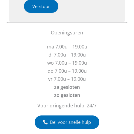
t
h
i
Verstuur
i
e
e
e
b
o
t
f
u
b
Openingsuren
v
e
r
r
ma 7.00u – 19.00u
a
i
g
c
di 7.00u – 19.00u
e
h
wo 7.00u – 19.00u
n
t
do 7.00u – 19.00u
?
vr 7.00u – 19.00u
za gesloten
zo gesloten
Voor dringende hulp: 24/7
Bel voor snelle hulp