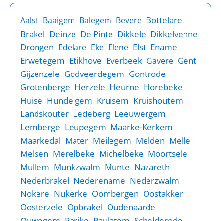
Bottelare
Aalst
Baaigem
Balegem
Bevere
Brakel
Deinze
De Pinte
Dikkele
Dikkelvenne
Drongen
Elst
Ename
Edelare
Eke
Elene
Erwetegem
Etikhove
Everbeek
Gent
Gavere
Gijzenzele
Godveerdegem
Gontrode
Grotenberge
Herzele
Heurne
Horebeke
Huise
Hundelgem
Kruisem
Kruishoutem
Landskouter
Ledeberg
Leeuwergem
Lemberge
Leupegem
Maarke-Kerkem
Maarkedal
Mater
Meilegem
Melden
Melle
Melsen
Merelbeke
Michelbeke
Moortsele
Mullem
Munkzwalm
Munte
Nazareth
Nederbrakel
Nederename
Nederzwalm
Nokere
Nukerke
Oombergen
Oostakker
Oosterzele
Opbrakel
Oudenaarde
Ouwegem
Parike
Paulatem
Schelderode