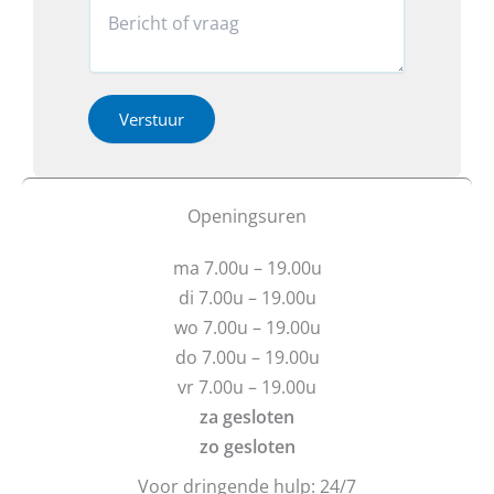
o
r
R
o
n
o
e
f
*
v
a
v
*
e
c
r
r
t
a
h
i
Verstuur
g
e
e
e
b
o
n
t
f
?
u
b
Openingsuren
v
e
r
r
ma 7.00u – 19.00u
a
i
g
c
di 7.00u – 19.00u
e
h
wo 7.00u – 19.00u
n
t
do 7.00u – 19.00u
?
vr 7.00u – 19.00u
za gesloten
zo gesloten
Voor dringende hulp: 24/7