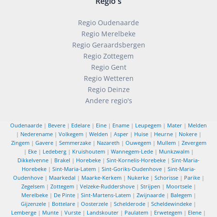
Regio's
Regio Oudenaarde
Regio Merelbeke
Regio Geraardsbergen
Regio Zottegem
Regio Gent
Regio Wetteren
Regio Deinze
Andere regio's
Oudenaarde
|
Bevere
|
Edelare
|
Eine
|
Ename
|
Leupegem
|
Mater
|
Melden
|
Nederename
|
Volkegem
|
Welden
|
Asper
|
Huise
|
Heurne
|
Nokere
|
Zingem
|
Gavere
|
Semmerzake
|
Nazareth
|
Ouwegem
|
Mullem
|
Zevergem
|
Eke
|
Ledeberg
|
Kruishoutem
|
Wannegem-Lede
|
Munkzwalm
|
Dikkelvenne
|
Brakel
|
Horebeke
|
Sint-Kornelis-Horebeke
|
Sint-Maria-
Horebeke
|
Sint-Maria-Latem
|
Sint-Goriks-Oudenhove
|
Sint-Maria-
Oudenhove
|
Maarkedal
|
Maarke-Kerkem
|
Nukerke
|
Schorisse
|
Parike
|
Zegelsem
|
Zottegem
|
Velzeke-Ruddershove
|
Strijpen
|
Moortsele
|
Merelbeke
|
De Pinte
|
Sint-Martens-Latem
|
Zwijnaarde
|
Balegem
|
Gijzenzele
|
Bottelare
|
Oosterzele
|
Schelderode
|
Scheldewindeke
|
Lemberge
|
Munte
|
Vurste
|
Landskouter
|
Paulatem
|
Erwetegem
|
Elene
|