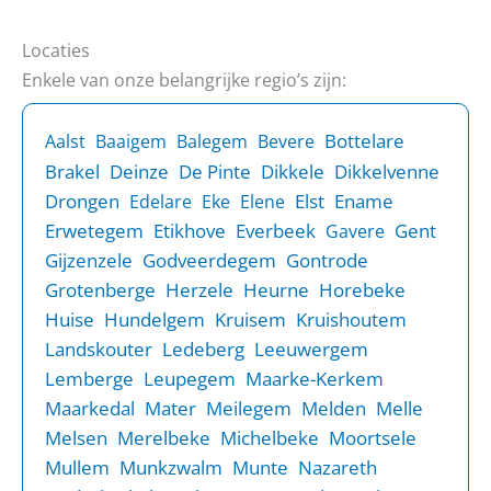
Locaties
Enkele van onze belangrijke regio’s zijn:
Bottelare
Aalst
Baaigem
Balegem
Bevere
Brakel
Deinze
De Pinte
Dikkele
Dikkelvenne
Drongen
Elst
Ename
Edelare
Eke
Elene
Erwetegem
Etikhove
Everbeek
Gent
Gavere
Gijzenzele
Godveerdegem
Gontrode
Grotenberge
Herzele
Heurne
Horebeke
Huise
Hundelgem
Kruisem
Kruishoutem
Landskouter
Ledeberg
Leeuwergem
Lemberge
Leupegem
Maarke-Kerkem
Maarkedal
Mater
Meilegem
Melden
Melle
Melsen
Merelbeke
Michelbeke
Moortsele
Mullem
Munkzwalm
Munte
Nazareth