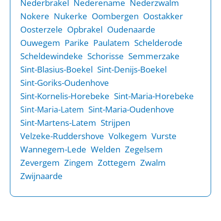
Nederbrakel
Nederename
Nederzwalm
Nokere
Nukerke
Oombergen
Oostakker
Oosterzele
Opbrakel
Oudenaarde
Ouwegem
Parike
Paulatem
Schelderode
Scheldewindeke
Schorisse
Semmerzake
Sint-Blasius-Boekel
Sint-Denijs-Boekel
Sint-Goriks-Oudenhove
Sint-Kornelis-Horebeke
Sint-Maria-Horebeke
Sint-Maria-Oudenhove
Sint-Maria-Latem
Sint-Martens-Latem
Strijpen
Velzeke-Ruddershove
Volkegem
Vurste
Wannegem-Lede
Welden
Zegelsem
Zevergem
Zingem
Zottegem
Zwalm
Zwijnaarde