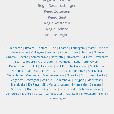
Regio Geraardsbergen
Regio Zottegem
Regio Gent
Regio Wetteren
Regio Deinze
Andere regio's
Oudenaarde
|
Bevere
|
Edelare
|
Eine
|
Ename
|
Leupegem
|
Mater
|
Melden
|
Nederename
|
Volkegem
|
Welden
|
Asper
|
Huise
|
Heurne
|
Nokere
|
Zingem
|
Gavere
|
Semmerzake
|
Nazareth
|
Ouwegem
|
Mullem
|
Zevergem
|
Eke
|
Ledeberg
|
Kruishoutem
|
Wannegem-Lede
|
Munkzwalm
|
Dikkelvenne
|
Brakel
|
Horebeke
|
Sint-Kornelis-Horebeke
|
Sint-Maria-
Horebeke
|
Sint-Maria-Latem
|
Sint-Goriks-Oudenhove
|
Sint-Maria-
Oudenhove
|
Maarkedal
|
Maarke-Kerkem
|
Nukerke
|
Schorisse
|
Parike
|
Zegelsem
|
Zottegem
|
Velzeke-Ruddershove
|
Strijpen
|
Moortsele
|
Merelbeke
|
De Pinte
|
Sint-Martens-Latem
|
Zwijnaarde
|
Balegem
|
Gijzenzele
|
Bottelare
|
Oosterzele
|
Schelderode
|
Scheldewindeke
|
Lemberge
|
Munte
|
Vurste
|
Landskouter
|
Paulatem
|
Erwetegem
|
Elene
|
Leeuwergem