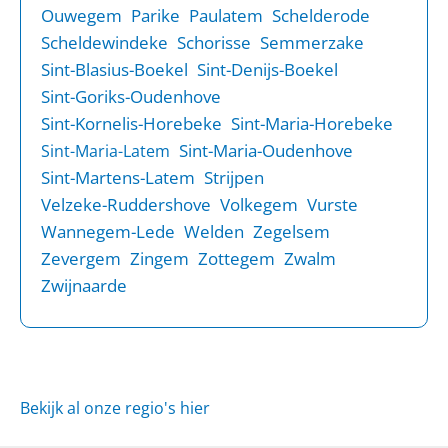
Ouwegem
Parike
Paulatem
Schelderode
Scheldewindeke
Schorisse
Semmerzake
Sint-Blasius-Boekel
Sint-Denijs-Boekel
Sint-Goriks-Oudenhove
Sint-Kornelis-Horebeke
Sint-Maria-Horebeke
Sint-Maria-Oudenhove
Sint-Maria-Latem
Sint-Martens-Latem
Strijpen
Velzeke-Ruddershove
Volkegem
Vurste
Wannegem-Lede
Welden
Zegelsem
Zevergem
Zingem
Zottegem
Zwalm
Zwijnaarde
Bekijk al onze regio's hier