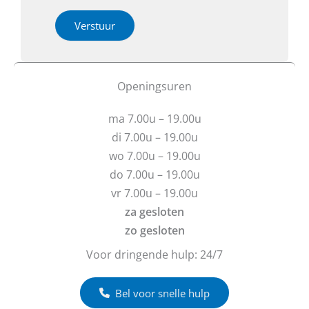
r
t
h
i
Verstuur
e
e
b
o
t
f
u
b
Openingsuren
v
e
r
r
ma 7.00u – 19.00u
a
i
g
c
di 7.00u – 19.00u
e
h
wo 7.00u – 19.00u
n
t
do 7.00u – 19.00u
?
vr 7.00u – 19.00u
za gesloten
zo gesloten
Voor dringende hulp: 24/7
Bel voor snelle hulp