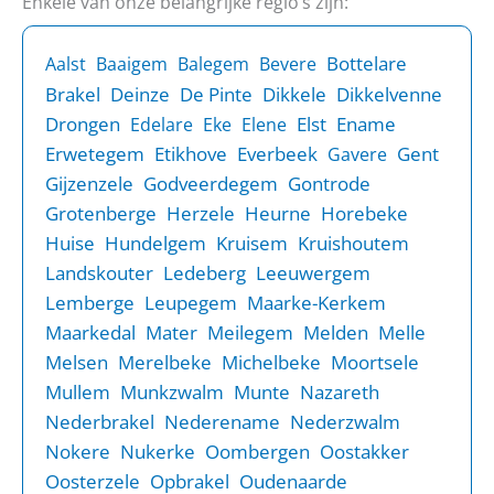
Enkele van onze belangrijke regio’s zijn:
Bottelare
Aalst
Baaigem
Balegem
Bevere
Brakel
Deinze
De Pinte
Dikkele
Dikkelvenne
Drongen
Elst
Ename
Edelare
Eke
Elene
Erwetegem
Etikhove
Everbeek
Gent
Gavere
Gijzenzele
Godveerdegem
Gontrode
Grotenberge
Herzele
Heurne
Horebeke
Huise
Hundelgem
Kruisem
Kruishoutem
Landskouter
Ledeberg
Leeuwergem
Lemberge
Leupegem
Maarke-Kerkem
Maarkedal
Mater
Meilegem
Melden
Melle
Melsen
Merelbeke
Michelbeke
Moortsele
Mullem
Munkzwalm
Munte
Nazareth
Nederbrakel
Nederename
Nederzwalm
Nokere
Nukerke
Oombergen
Oostakker
Oosterzele
Opbrakel
Oudenaarde