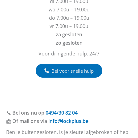
di 7.00u – 19.00u
e
h
wo 7.00u – 19.00u
n
t
do 7.00u – 19.00u
?
vr 7.00u – 19.00u
za gesloten
zo gesloten
Voor dringende hulp: 24/7
Bel voor snelle hulp
📞
Bel ons nu op
0494/30 82 04
📩
Of mail ons via
info@lockplus.be
Ben je buitengesloten, is je sleutel afgebroken of heb