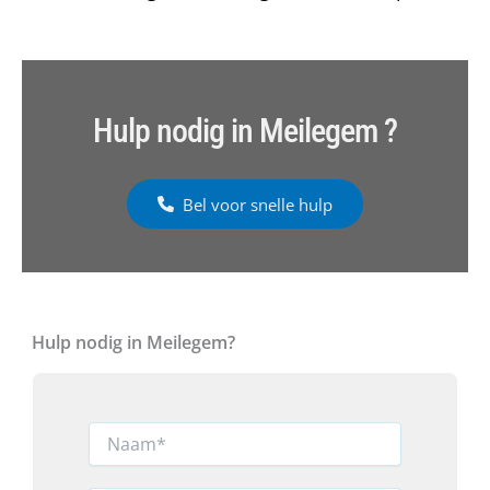
Hulp nodig in Meilegem ?
Bel voor snelle hulp
Hulp nodig in Meilegem?
N
a
a