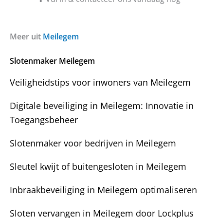
v
e
r
r
a
i
g
c
Meer uit
Meilegem
e
h
n
t
Slotenmaker Meilegem
?
Veiligheidstips voor inwoners van Meilegem
Digitale beveiliging in Meilegem: Innovatie in
Toegangsbeheer
Slotenmaker voor bedrijven in Meilegem
Sleutel kwijt of buitengesloten in Meilegem
Inbraakbeveiliging in Meilegem optimaliseren
Sloten vervangen in Meilegem door Lockplus