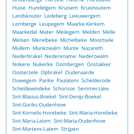
Huise
Hundelgem
Kruisem
Kruishoutem
Landskouter
Ledeberg
Leeuwergem
Lemberge
Leupegem
Maarke-Kerkem
Maarkedal
Mater
Meilegem
Melden
Melle
Melsen
Merelbeke
Michelbeke
Moortsele
Mullem
Munkzwalm
Munte
Nazareth
Nederbrakel
Nederename
Nederzwalm
Nokere
Nukerke
Oombergen
Oostakker
Oosterzele
Opbrakel
Oudenaarde
Ouwegem
Parike
Paulatem
Schelderode
Scheldewindeke
Schorisse
Semmerzake
Sint-Blasius-Boekel
Sint-Denijs-Boekel
Sint-Goriks-Oudenhove
Sint-Kornelis-Horebeke
Sint-Maria-Horebeke
Sint-Maria-Oudenhove
Sint-Maria-Latem
Sint-Martens-Latem
Strijpen