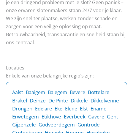
je een dringend probleem met je slot? Geen paniek –
onze ervaren slotenmakers staan 24/7 voor je klaar.
We zijn snel ter plaatse, werken zonder schade en
zorgen voor een veilige oplossing op maat.
Betrouwbaarheid, transparantie en snelheid staan bij
ons centraal.
Locaties
Enkele van onze belangrijke regio’s zijn:
Bottelare
Aalst
Baaigem
Balegem
Bevere
Brakel
Deinze
De Pinte
Dikkele
Dikkelvenne
Drongen
Elst
Ename
Edelare
Eke
Elene
Erwetegem
Etikhove
Everbeek
Gent
Gavere
Gijzenzele
Godveerdegem
Gontrode
Grotenberge
Herzele
Heurne
Horebeke