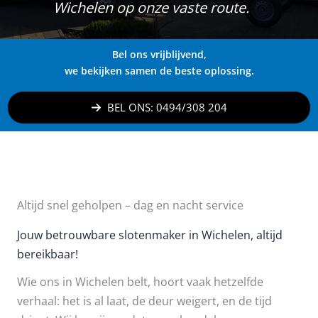
Wichelen op onze vaste route.
Bel ons vrijblijvend,
we bekijken samen de beste oplossing.
BEL ONS: 0494/308 204
Altijd snel geholpen – dag en nacht service
Jouw betrouwbare slotenmaker in Wichelen, altijd
bereikbaar!
Wie ons in Wichelen belt, hoort vaak hetzelfde
verhaal: het is al laat, de deur weigert, en de tijd