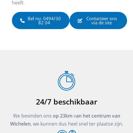
heeft.
Bel nu: 0494/30
Contacteer ons
82 04
via de site
24/7 beschikbaar
We bevinden ons
op 23km
v
an het centrum van
Wichelen
, we kunnen dus heel snel ter plaatse zijn.