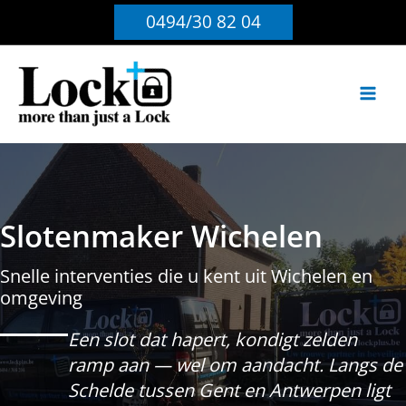
Ga
0494/30 82 04
naar
de
inhoud
Slotenmaker Wichelen
Snelle interventies die u kent uit Wichelen en
omgeving
Een slot dat hapert, kondigt zelden
ramp aan — wel om aandacht. Langs de
Schelde tussen Gent en Antwerpen ligt