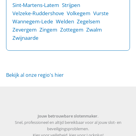
Sint-Martens-Latem
Strijpen
Velzeke-Ruddershove
Volkegem
Vurste
Wannegem-Lede
Welden
Zegelsem
Zevergem
Zingem
Zottegem
Zwalm
Zwijnaarde
Bekijk al onze regio's hier
Jouw betrouwbare slotenmaker
.
Snel, professioneel en altijd bereikbaar voor al jouw slot- en
beveiligingsproblemen.
Kies voor veiligheid, kies voor Lockplus!