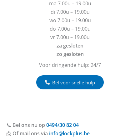
ma 7.00u – 19.00u
a
i
g
c
di 7.00u – 19.00u
e
h
wo 7.00u – 19.00u
n
t
do 7.00u – 19.00u
?
vr 7.00u – 19.00u
za gesloten
zo gesloten
Voor dringende hulp: 24/7
Bel voor snelle hulp
📞
Bel ons nu op
0494/30 82 04
📩
Of mail ons via
info@lockplus.be