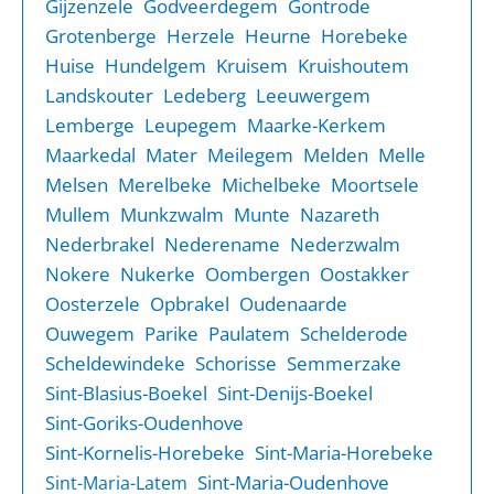
Gijzenzele
Godveerdegem
Gontrode
Grotenberge
Herzele
Heurne
Horebeke
Huise
Hundelgem
Kruisem
Kruishoutem
Landskouter
Ledeberg
Leeuwergem
Lemberge
Leupegem
Maarke-Kerkem
Maarkedal
Mater
Meilegem
Melden
Melle
Melsen
Merelbeke
Michelbeke
Moortsele
Mullem
Munkzwalm
Munte
Nazareth
Nederbrakel
Nederename
Nederzwalm
Nokere
Nukerke
Oombergen
Oostakker
Oosterzele
Opbrakel
Oudenaarde
Ouwegem
Parike
Paulatem
Schelderode
Scheldewindeke
Schorisse
Semmerzake
Sint-Blasius-Boekel
Sint-Denijs-Boekel
Sint-Goriks-Oudenhove
Sint-Kornelis-Horebeke
Sint-Maria-Horebeke
Sint-Maria-Oudenhove
Sint-Maria-Latem