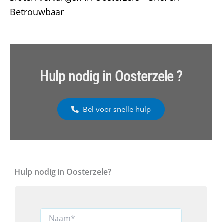
Betrouwbaar
Hulp nodig in Oosterzele ?
Bel voor snelle hulp
Hulp nodig in Oosterzele?
N