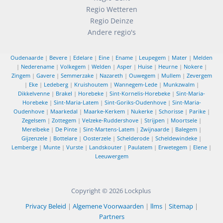
Regio Wetteren
Regio Deinze
Andere regio's
Oudenaarde
|
Bevere
|
Edelare
|
Eine
|
Ename
|
Leupegem
|
Mater
|
Melden
|
Nederename
|
Volkegem
|
Welden
|
Asper
|
Huise
|
Heurne
|
Nokere
|
Zingem
|
Gavere
|
Semmerzake
|
Nazareth
|
Ouwegem
|
Mullem
|
Zevergem
|
Eke
|
Ledeberg
|
Kruishoutem
|
Wannegem-Lede
|
Munkzwalm
|
Dikkelvenne
|
Brakel
|
Horebeke
|
Sint-Kornelis-Horebeke
|
Sint-Maria-
Horebeke
|
Sint-Maria-Latem
|
Sint-Goriks-Oudenhove
|
Sint-Maria-
Oudenhove
|
Maarkedal
|
Maarke-Kerkem
|
Nukerke
|
Schorisse
|
Parike
|
Zegelsem
|
Zottegem
|
Velzeke-Ruddershove
|
Strijpen
|
Moortsele
|
Merelbeke
|
De Pinte
|
Sint-Martens-Latem
|
Zwijnaarde
|
Balegem
|
Gijzenzele
|
Bottelare
|
Oosterzele
|
Schelderode
|
Scheldewindeke
|
Lemberge
|
Munte
|
Vurste
|
Landskouter
|
Paulatem
|
Erwetegem
|
Elene
|
Leeuwergem
Copyright © 2026
Lockplus
Privacy Beleid
|
Algemene Voorwaarden
|
llms
|
Sitemap
|
Partners