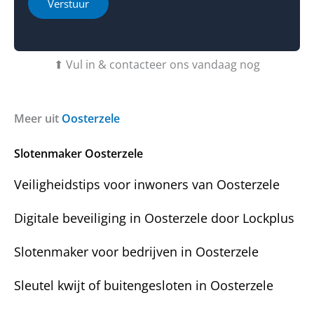
h
i
Verstuur
b
e
e
e
b
o
r
t
f
i
u
b
⬆ Vul in & contacteer ons vandaag nog
c
v
e
h
r
r
t
a
i
T
g
c
Meer uit
Oosterzele
e
e
h
l
n
t
e
Slotenmaker Oosterzele
?
f
o
Veiligheidstips voor inwoners van Oosterzele
o
n
Digitale beveiliging in Oosterzele door Lockplus
*
Slotenmaker voor bedrijven in Oosterzele
Sleutel kwijt of buitengesloten in Oosterzele