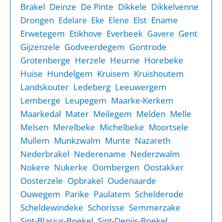
Brakel
Deinze
De Pinte
Dikkele
Dikkelvenne
Drongen
Elst
Ename
Edelare
Eke
Elene
Erwetegem
Etikhove
Everbeek
Gent
Gavere
Gijzenzele
Godveerdegem
Gontrode
Grotenberge
Herzele
Heurne
Horebeke
Huise
Hundelgem
Kruisem
Kruishoutem
Landskouter
Ledeberg
Leeuwergem
Lemberge
Leupegem
Maarke-Kerkem
Maarkedal
Mater
Meilegem
Melden
Melle
Melsen
Merelbeke
Michelbeke
Moortsele
Mullem
Munkzwalm
Munte
Nazareth
Nederbrakel
Nederename
Nederzwalm
Nokere
Nukerke
Oombergen
Oostakker
Oosterzele
Opbrakel
Oudenaarde
Ouwegem
Parike
Paulatem
Schelderode
Scheldewindeke
Schorisse
Semmerzake
Sint-Blasius-Boekel
Sint-Denijs-Boekel