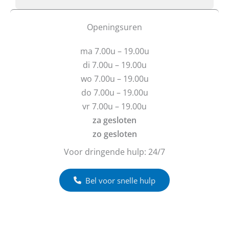
b
o
t
f
u
b
Openingsuren
v
e
r
r
ma 7.00u – 19.00u
a
i
g
c
di 7.00u – 19.00u
e
h
wo 7.00u – 19.00u
n
t
do 7.00u – 19.00u
?
vr 7.00u – 19.00u
za gesloten
zo gesloten
Voor dringende hulp: 24/7
Bel voor snelle hulp