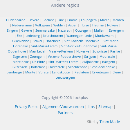
Andere regio's
Oudenaarde
|
Bevere
|
Edelare
|
Eine
|
Ename
|
Leupegem
|
Mater
|
Melden
|
Nederename
|
Volkegem
|
Welden
|
Asper
|
Huise
|
Heurne
|
Nokere
|
Zingem
|
Gavere
|
Semmerzake
|
Nazareth
|
Ouwegem
|
Mullem
|
Zevergem
|
Eke
|
Ledeberg
|
Kruishoutem
|
Wannegem-Lede
|
Munkzwalm
|
Dikkelvenne
|
Brakel
|
Horebeke
|
Sint-Kornelis-Horebeke
|
Sint-Maria-
Horebeke
|
Sint-Maria-Latem
|
Sint-Goriks-Oudenhove
|
Sint-Maria-
Oudenhove
|
Maarkedal
|
Maarke-Kerkem
|
Nukerke
|
Schorisse
|
Parike
|
Zegelsem
|
Zottegem
|
Velzeke-Ruddershove
|
Strijpen
|
Moortsele
|
Merelbeke
|
De Pinte
|
Sint-Martens-Latem
|
Zwijnaarde
|
Balegem
|
Gijzenzele
|
Bottelare
|
Oosterzele
|
Schelderode
|
Scheldewindeke
|
Lemberge
|
Munte
|
Vurste
|
Landskouter
|
Paulatem
|
Erwetegem
|
Elene
|
Leeuwergem
Copyright © 2026
Lockplus
Privacy Beleid
|
Algemene Voorwaarden
|
llms
|
Sitemap
|
Partners
Site by
Team Made