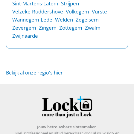
Sint-Martens-Latem
Strijpen
Velzeke-Ruddershove
Volkegem
Vurste
Wannegem-Lede
Welden
Zegelsem
Zevergem
Zingem
Zottegem
Zwalm
Zwijnaarde
Bekijk al onze regio's hier
Jouw betrouwbare slotenmaker
.
Snel, professioneel en altijd bereikbaar voor al jouw slot- en