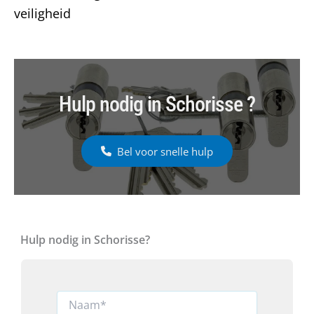
veiligheid
Hulp nodig in Schorisse ?
Bel voor snelle hulp
Hulp nodig in Schorisse?
N
a