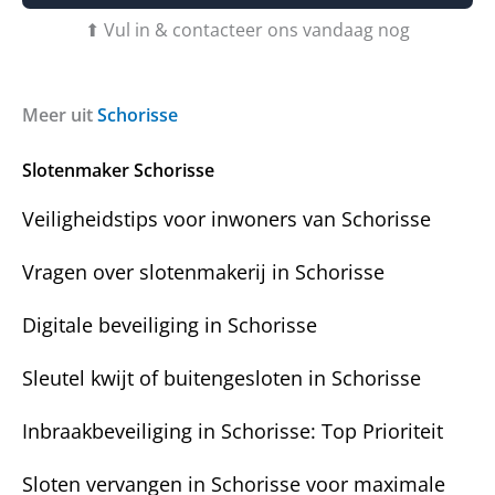
u
b
⬆ Vul in & contacteer ons vandaag nog
v
e
r
r
a
i
g
c
Meer uit
Schorisse
e
h
n
t
Slotenmaker Schorisse
?
Veiligheidstips voor inwoners van Schorisse
Vragen over slotenmakerij in Schorisse
Digitale beveiliging in Schorisse
Sleutel kwijt of buitengesloten in Schorisse
Inbraakbeveiliging in Schorisse: Top Prioriteit
Sloten vervangen in Schorisse voor maximale