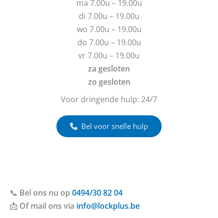
ma 7.00u – 19.00u
a
i
g
c
di 7.00u – 19.00u
e
h
wo 7.00u – 19.00u
n
t
do 7.00u – 19.00u
?
vr 7.00u – 19.00u
za gesloten
zo gesloten
Voor dringende hulp: 24/7
Bel voor snelle hulp
📞
Bel ons nu op
0494/30 82 04
📩
Of mail ons via
info@lockplus.be