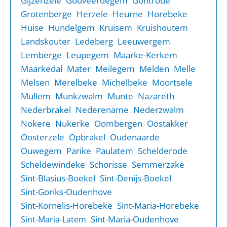
Gijzenzele
Godveerdegem
Gontrode
Grotenberge
Herzele
Heurne
Horebeke
Huise
Hundelgem
Kruisem
Kruishoutem
Landskouter
Ledeberg
Leeuwergem
Lemberge
Leupegem
Maarke-Kerkem
Maarkedal
Mater
Meilegem
Melden
Melle
Melsen
Merelbeke
Michelbeke
Moortsele
Mullem
Munkzwalm
Munte
Nazareth
Nederbrakel
Nederename
Nederzwalm
Nokere
Nukerke
Oombergen
Oostakker
Oosterzele
Opbrakel
Oudenaarde
Ouwegem
Parike
Paulatem
Schelderode
Scheldewindeke
Schorisse
Semmerzake
Sint-Blasius-Boekel
Sint-Denijs-Boekel
Sint-Goriks-Oudenhove
Sint-Kornelis-Horebeke
Sint-Maria-Horebeke
Sint-Maria-Oudenhove
Sint-Maria-Latem