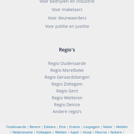
Voor bedrijven en industrie
Voor makelaars
Voor deurwaarders
Voor politie en justitie
Regio's
Regio Oudenaarde
Regio Merelbeke
Regio Geraardsbergen
Regio Zottegem
Regio Gent
Regio Wetteren
Regio Deinze
Andere regio's
Oudenaarde
|
Bevere
|
Edelare
|
Eine
|
Ename
|
Leupegem
|
Mater
|
Melden
|
Nederename
|
Volkegem
|
Welden
|
Asper
|
Huise
|
Heurne
|
Nokere
|