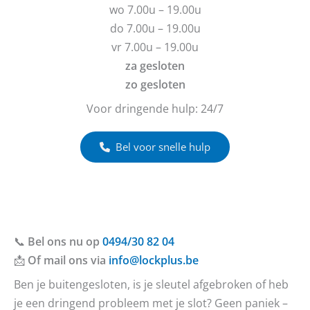
e
h
wo 7.00u – 19.00u
n
t
do 7.00u – 19.00u
?
vr 7.00u – 19.00u
za gesloten
zo gesloten
Voor dringende hulp: 24/7
Bel voor snelle hulp
📞
Bel ons nu op
0494/30 82 04
📩
Of mail ons via
info@lockplus.be
Ben je buitengesloten, is je sleutel afgebroken of heb
je een dringend probleem met je slot? Geen paniek –