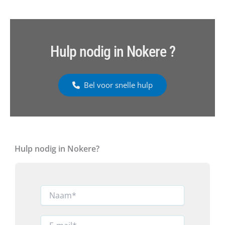
Hulp nodig in Nokere ?
Bel voor snelle hulp
Hulp nodig in Nokere?
N
a
a
m
E