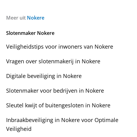
r
r
a
i
g
c
Meer uit
Nokere
e
h
n
t
Slotenmaker Nokere
?
Veiligheidstips voor inwoners van Nokere
Vragen over slotenmakerij in Nokere
Digitale beveiliging in Nokere
Slotenmaker voor bedrijven in Nokere
Sleutel kwijt of buitengesloten in Nokere
Inbraakbeveiliging in Nokere voor Optimale
Veiligheid