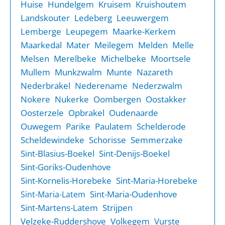
Huise
Hundelgem
Kruisem
Kruishoutem
Landskouter
Ledeberg
Leeuwergem
Lemberge
Leupegem
Maarke-Kerkem
Maarkedal
Mater
Meilegem
Melden
Melle
Melsen
Merelbeke
Michelbeke
Moortsele
Mullem
Munkzwalm
Munte
Nazareth
Nederbrakel
Nederename
Nederzwalm
Nokere
Nukerke
Oombergen
Oostakker
Oosterzele
Opbrakel
Oudenaarde
Ouwegem
Parike
Paulatem
Schelderode
Scheldewindeke
Schorisse
Semmerzake
Sint-Blasius-Boekel
Sint-Denijs-Boekel
Sint-Goriks-Oudenhove
Sint-Kornelis-Horebeke
Sint-Maria-Horebeke
Sint-Maria-Oudenhove
Sint-Maria-Latem
Sint-Martens-Latem
Strijpen
Velzeke-Ruddershove
Volkegem
Vurste