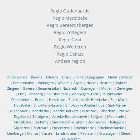
Regio Oudenaarde
Regio Merelbeke
Regio Geraardsbergen
Regio Zottegem
Regio Gent
Regio Wetteren
Regio Deinze
Andere regio's
Oudenaarde
|
Bevere
|
Edelare
|
Eine
|
Ename
|
Leupegem
|
Mater
|
Melden
|
Nederename
|
Volkegem
|
Welden
|
Asper
|
Huise
|
Heurne
|
Nokere
|
Zingem
|
Gavere
|
Semmerzake
|
Nazareth
|
Ouwegem
|
Mullem
|
Zevergem
|
Eke
|
Ledeberg
|
Kruishoutem
|
Wannegem-Lede
|
Munkzwalm
|
Dikkelvenne
|
Brakel
|
Horebeke
|
Sint-Kornelis-Horebeke
|
Sint-Maria-
Horebeke
|
Sint-Maria-Latem
|
Sint-Goriks-Oudenhove
|
Sint-Maria-
Oudenhove
|
Maarkedal
|
Maarke-Kerkem
|
Nukerke
|
Schorisse
|
Parike
|
Zegelsem
|
Zottegem
|
Velzeke-Ruddershove
|
Strijpen
|
Moortsele
|
Merelbeke
|
De Pinte
|
Sint-Martens-Latem
|
Zwijnaarde
|
Balegem
|
Gijzenzele
|
Bottelare
|
Oosterzele
|
Schelderode
|
Scheldewindeke
|
Lemberge
|
Munte
|
Vurste
|
Landskouter
|
Paulatem
|
Erwetegem
|
Elene
|
Leeuwergem