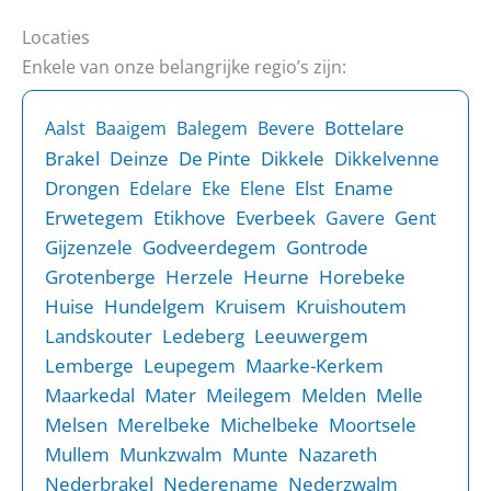
Locaties
Enkele van onze belangrijke regio’s zijn:
Bottelare
Aalst
Baaigem
Balegem
Bevere
Brakel
Deinze
De Pinte
Dikkele
Dikkelvenne
Drongen
Elst
Ename
Edelare
Eke
Elene
Erwetegem
Etikhove
Everbeek
Gent
Gavere
Gijzenzele
Godveerdegem
Gontrode
Grotenberge
Herzele
Heurne
Horebeke
Huise
Hundelgem
Kruisem
Kruishoutem
Landskouter
Ledeberg
Leeuwergem
Lemberge
Leupegem
Maarke-Kerkem
Maarkedal
Mater
Meilegem
Melden
Melle
Melsen
Merelbeke
Michelbeke
Moortsele
Mullem
Munkzwalm
Munte
Nazareth
Nederbrakel
Nederename
Nederzwalm