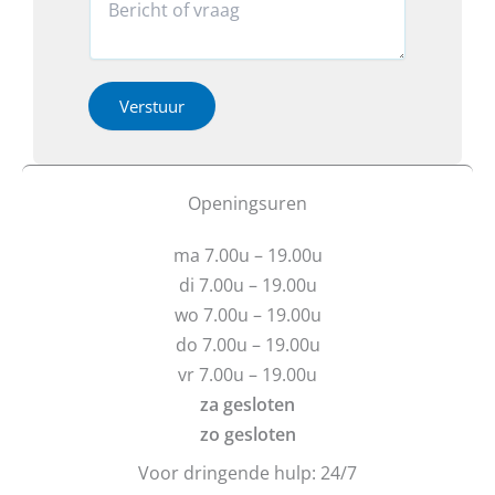
b
n
o
e
t
*
v
a
*
e
c
r
t
h
i
Verstuur
e
e
b
o
t
f
u
b
Openingsuren
v
e
r
r
ma 7.00u – 19.00u
a
i
g
c
di 7.00u – 19.00u
e
h
wo 7.00u – 19.00u
n
t
do 7.00u – 19.00u
?
vr 7.00u – 19.00u
za gesloten
zo gesloten
Voor dringende hulp: 24/7