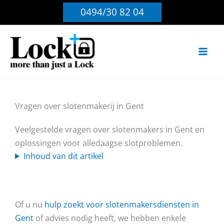
Ga
0494/30 82 04
naar
de
inhoud
Vragen over slotenmakerij in Gent
Veelgestelde vragen over slotenmakers in Gent en
oplossingen voor alledaagse slotproblemen.
Inhoud van dit artikel
Of u nu
hulp zoekt voor slotenmakersdiensten in
Gent
of advies nodig heeft, we hebben enkele