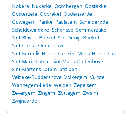
Nokere
Nukerke
Oombergen
Oostakker
Oosterzele
Opbrakel
Oudenaarde
Ouwegem
Parike
Paulatem
Schelderode
Scheldewindeke
Schorisse
Semmerzake
Sint-Blasius-Boekel
Sint-Denijs-Boekel
Sint-Goriks-Oudenhove
Sint-Kornelis-Horebeke
Sint-Maria-Horebeke
Sint-Maria-Oudenhove
Sint-Maria-Latem
Sint-Martens-Latem
Strijpen
Velzeke-Ruddershove
Volkegem
Vurste
Wannegem-Lede
Welden
Zegelsem
Zevergem
Zingem
Zottegem
Zwalm
Zwijnaarde