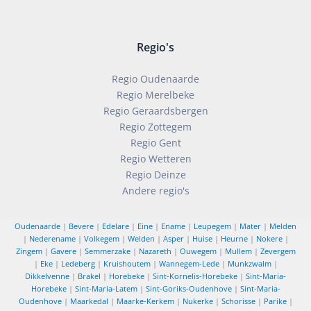
Regio's
Regio Oudenaarde
Regio Merelbeke
Regio Geraardsbergen
Regio Zottegem
Regio Gent
Regio Wetteren
Regio Deinze
Andere regio's
Oudenaarde
|
Bevere
|
Edelare
|
Eine
|
Ename
|
Leupegem
|
Mater
|
Melden
|
Nederename
|
Volkegem
|
Welden
|
Asper
|
Huise
|
Heurne
|
Nokere
|
Zingem
|
Gavere
|
Semmerzake
|
Nazareth
|
Ouwegem
|
Mullem
|
Zevergem
|
Eke
|
Ledeberg
|
Kruishoutem
|
Wannegem-Lede
|
Munkzwalm
|
Dikkelvenne
|
Brakel
|
Horebeke
|
Sint-Kornelis-Horebeke
|
Sint-Maria-
Horebeke
|
Sint-Maria-Latem
|
Sint-Goriks-Oudenhove
|
Sint-Maria-
Oudenhove
|
Maarkedal
|
Maarke-Kerkem
|
Nukerke
|
Schorisse
|
Parike
|