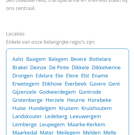
ons centraal.
Locaties
Enkele van onze belangrijke regio’s zijn:
Bottelare
Aalst
Baaigem
Balegem
Bevere
Brakel
Deinze
De Pinte
Dikkele
Dikkelvenne
Drongen
Elst
Ename
Edelare
Eke
Elene
Erwetegem
Etikhove
Everbeek
Gent
Gavere
Gijzenzele
Godveerdegem
Gontrode
Grotenberge
Herzele
Heurne
Horebeke
Huise
Hundelgem
Kruisem
Kruishoutem
Landskouter
Ledeberg
Leeuwergem
Lemberge
Leupegem
Maarke-Kerkem
Maarkedal
Mater
Meilegem
Melden
Melle