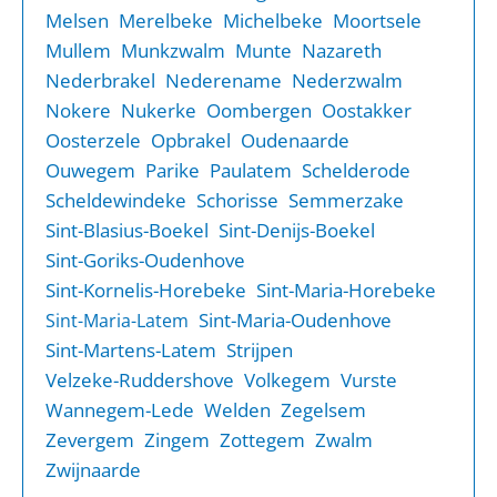
Melsen
Merelbeke
Michelbeke
Moortsele
Mullem
Munkzwalm
Munte
Nazareth
Nederbrakel
Nederename
Nederzwalm
Nokere
Nukerke
Oombergen
Oostakker
Oosterzele
Opbrakel
Oudenaarde
Ouwegem
Parike
Paulatem
Schelderode
Scheldewindeke
Schorisse
Semmerzake
Sint-Blasius-Boekel
Sint-Denijs-Boekel
Sint-Goriks-Oudenhove
Sint-Kornelis-Horebeke
Sint-Maria-Horebeke
Sint-Maria-Oudenhove
Sint-Maria-Latem
Sint-Martens-Latem
Strijpen
Velzeke-Ruddershove
Volkegem
Vurste
Wannegem-Lede
Welden
Zegelsem
Zevergem
Zingem
Zottegem
Zwalm
Zwijnaarde