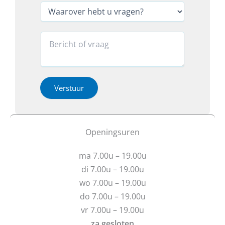
*
e
W
f
a
o
a
v
o
r
R
r
n
o
e
a
*
v
a
g
*
e
c
e
r
t
n
h
i
Verstuur
?
e
e
u
b
o
R
t
f
e
u
b
Openingsuren
a
v
e
c
r
r
t
ma 7.00u – 19.00u
a
i
i
g
c
di 7.00u – 19.00u
e
e
h
wo 7.00u – 19.00u
n
t
do 7.00u – 19.00u
?
vr 7.00u – 19.00u
za gesloten