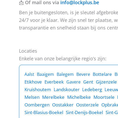
📩
Of mail ons via
info@lockplus.be
g
c
e
h
Ben je buitengesloten, is je sleutel afgebr
n
t
24/7 voor je klaar. We zijn snel ter plaatse
?
transparantie en snelheid staan bij ons centr
Locaties
Enkele van onze belangrijke regio’s zijn:
B
Bottelare
Aalst
Baaigem
Balegem
Bevere
Etikhove
Everbeek
Gent
Gijzenzele
Gavere
Kruishoutem
Landskouter
Ledeberg
Leeu
Melsen
Merelbeke
Michelbeke
Moortsele
Oombergen
Oostakker
Oosterzele
Opbrake
Sint-Blasius-Boekel
Sint-Denijs-Boekel
Sint-