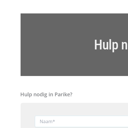
Hulp n
Hulp nodig in Parike?
N
a