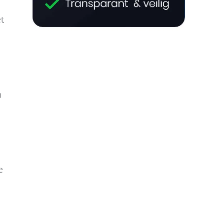
t
n
n
e