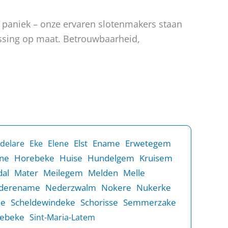
n paniek – onze ervaren slotenmakers staan
lossing op maat. Betrouwbaarheid,
Elst
Ename
Erwetegem
delare
Eke
Elene
ne
Horebeke
Huise
Hundelgem
Kruisem
al
Mater
Meilegem
Melden
Melle
derename
Nederzwalm
Nokere
Nukerke
de
Scheldewindeke
Schorisse
Semmerzake
rebeke
Sint-Maria-Latem