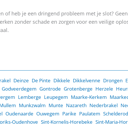
oken of heb je een dringend probleem met je slot? Gee
, werken zonder schade en zorgen voor een veilige op
aal.
rakel
Deinze
De Pinte
Dikkele
Dikkelvenne
Drongen
E
Godveerdegem
Gontrode
Grotenberge
Herzele
Heur
wergem
Lemberge
Leupegem
Maarke-Kerkem
Maarked
Mullem
Munkzwalm
Munte
Nazareth
Nederbrakel
Ne
l
Oudenaarde
Ouwegem
Parike
Paulatem
Scheldero
Goriks-Oudenhove
Sint-Kornelis-Horebeke
Sint-Maria-Ho