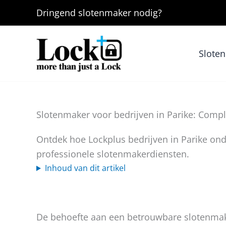
Ga
Dringend
slotenmaker
nodig?
naar
de
inhoud
Slote
Slotenmaker voor bedrijven in Parike: Compl
Ontdek hoe Lockplus bedrijven in Parike ond
professionele slotenmakerdiensten.
Inhoud van dit artikel
De behoefte aan een betrouwbare slotenmaker