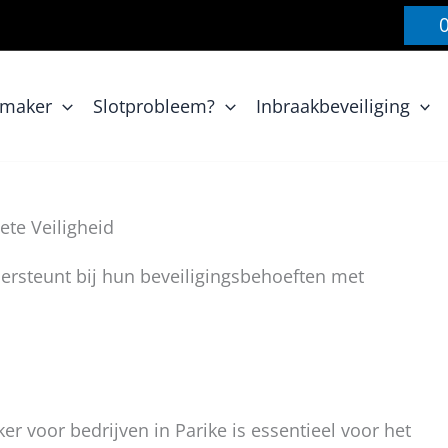
nmaker
Slotprobleem?
Inbraakbeveiliging
ete Veiligheid
ersteunt bij hun beveiligingsbehoeften met
 voor bedrijven in Parike is essentieel voor het