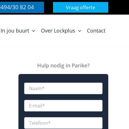
0494/30 82 04
Vraag offerte
In jou buurt
Over Lockplus
Contact
Hulp nodig in Parike?
N
N
a
a
a
a
m
m
E
u
*
-
m
a
T
i
e