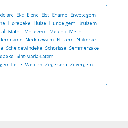
Elst
Ename
Erwetegem
delare
Eke
Elene
ne
Horebeke
Huise
Hundelgem
Kruisem
al
Mater
Meilegem
Melden
Melle
derename
Nederzwalm
Nokere
Nukerke
de
Scheldewindeke
Schorisse
Semmerzake
rebeke
Sint-Maria-Latem
gem-Lede
Welden
Zegelsem
Zevergem