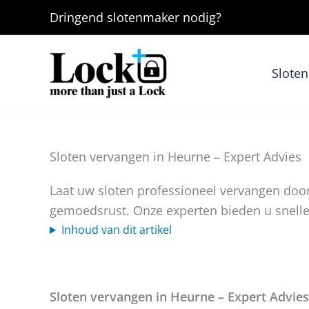
Ga
Dringend
slotenmaker
nodig?
naar
de
inhoud
Slote
Sloten vervangen in Heurne – Expert Advies
Laat uw sloten professioneel vervangen door
gemoedsrust. Onze experten bieden u snelle e
Inhoud van dit artikel
Sloten vervangen in Heurne – Expert Advies