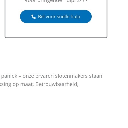
Voor dringende hulp: 24/7
Bel voor snelle hulp
n paniek – onze ervaren slotenmakers staan
lossing op maat. Betrouwbaarheid,