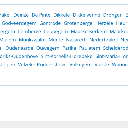
rakel
Deinze
De Pinte
Dikkele
Dikkelvenne
Drongen
E
Godveerdegem
Gontrode
Grotenberge
Herzele
Heur
wergem
Lemberge
Leupegem
Maarke-Kerkem
Maarked
Mullem
Munkzwalm
Munte
Nazareth
Nederbrakel
Ne
l
Oudenaarde
Ouwegem
Parike
Paulatem
Scheldero
Goriks-Oudenhove
Sint-Kornelis-Horebeke
Sint-Maria-Ho
Strijpen
Velzeke-Ruddershove
Volkegem
Vurste
Wanne