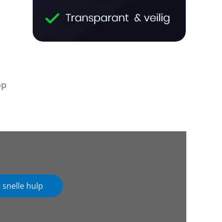
op
 snelle hulp