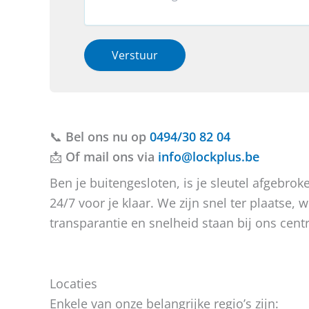
n
*
v
a
?
*
e
c
R
r
t
e
h
i
Verstuur
g
e
e
i
b
o
o
t
f
u
b
v
e
📞
Bel ons nu op
r
r
0494/30 82 04
a
i
📩
Of mail ons via
info@lockplus.be
g
c
e
h
Ben je buitengesloten, is je sleutel afgebr
n
t
24/7 voor je klaar. We zijn snel ter plaatse
?
transparantie en snelheid staan bij ons centr
Locaties
Enkele van onze belangrijke regio’s zijn: