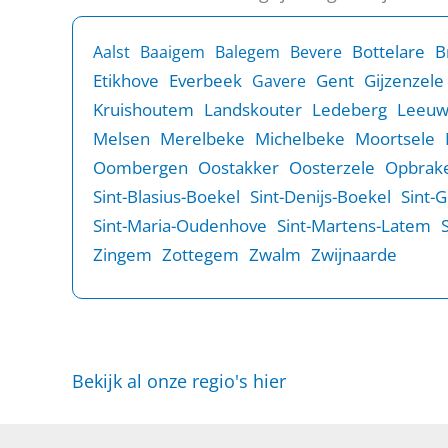
B
Bottelare
Aalst
Baaigem
Balegem
Bevere
Etikhove
Everbeek
Gent
Gijzenzele
Gavere
Kruishoutem
Landskouter
Ledeberg
Leeu
Melsen
Merelbeke
Michelbeke
Moortsele
Oombergen
Oostakker
Oosterzele
Opbrake
Sint-Blasius-Boekel
Sint-Denijs-Boekel
Sint-
Sint-Maria-Oudenhove
Sint-Martens-Latem
Zingem
Zottegem
Zwalm
Zwijnaarde
Bekijk al onze regio's hier