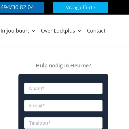
0494/30 82 04
Vraag offerte
In jou buurt
Over Lockplus
Contact
Hulp nodig in Heurne?
N
a
a
u
m
E
o
*
-
f
m
a
T
i
e