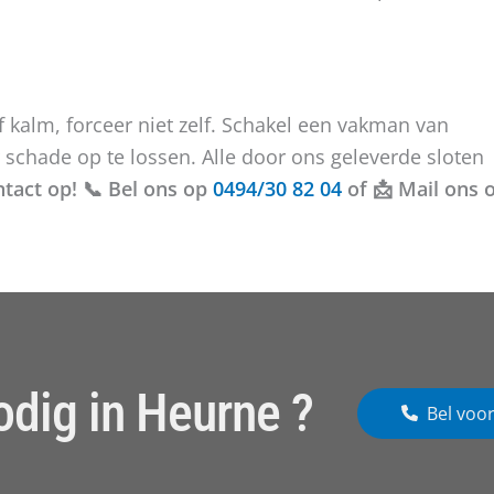
jf kalm, forceer niet zelf. Schakel een vakman van
schade op te lossen. Alle door ons geleverde sloten
act op! 📞 Bel ons op
0494/30 82 04
of 📩 Mail ons 
odig in Heurne ?
Bel voor