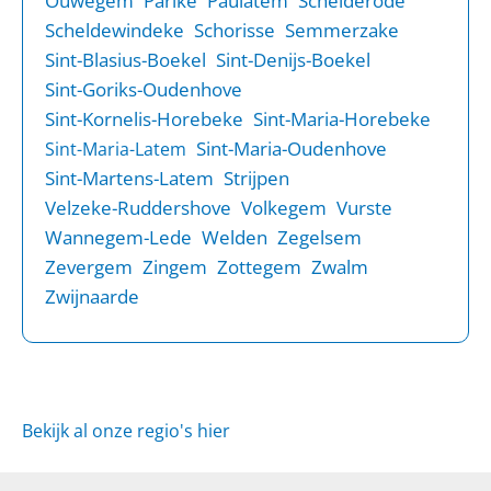
Ouwegem
Parike
Paulatem
Schelderode
Scheldewindeke
Schorisse
Semmerzake
Sint-Blasius-Boekel
Sint-Denijs-Boekel
Sint-Goriks-Oudenhove
Sint-Kornelis-Horebeke
Sint-Maria-Horebeke
Sint-Maria-Oudenhove
Sint-Maria-Latem
Sint-Martens-Latem
Strijpen
Velzeke-Ruddershove
Volkegem
Vurste
Wannegem-Lede
Welden
Zegelsem
Zevergem
Zingem
Zottegem
Zwalm
Zwijnaarde
Bekijk al onze regio's hier