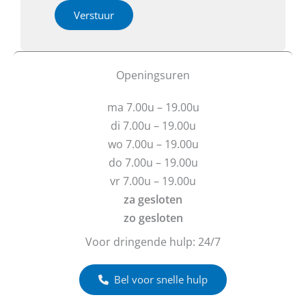
t
h
i
Verstuur
i
e
e
e
b
o
W
t
f
a
u
b
Openingsuren
a
v
e
r
r
r
o
ma 7.00u – 19.00u
a
i
v
g
c
di 7.00u – 19.00u
e
e
h
wo 7.00u – 19.00u
r
n
t
do 7.00u – 19.00u
?
vr 7.00u – 19.00u
za gesloten
zo gesloten
Voor dringende hulp: 24/7
Bel voor snelle hulp