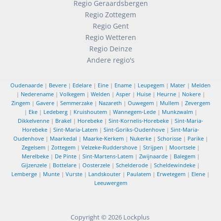
Regio Geraardsbergen
Regio Zottegem
Regio Gent
Regio Wetteren
Regio Deinze
Andere regio's
Oudenaarde
|
Bevere
|
Edelare
|
Eine
|
Ename
|
Leupegem
|
Mater
|
Melden
|
Nederename
|
Volkegem
|
Welden
|
Asper
|
Huise
|
Heurne
|
Nokere
|
Zingem
|
Gavere
|
Semmerzake
|
Nazareth
|
Ouwegem
|
Mullem
|
Zevergem
|
Eke
|
Ledeberg
|
Kruishoutem
|
Wannegem-Lede
|
Munkzwalm
|
Dikkelvenne
|
Brakel
|
Horebeke
|
Sint-Kornelis-Horebeke
|
Sint-Maria-
Horebeke
|
Sint-Maria-Latem
|
Sint-Goriks-Oudenhove
|
Sint-Maria-
Oudenhove
|
Maarkedal
|
Maarke-Kerkem
|
Nukerke
|
Schorisse
|
Parike
|
Zegelsem
|
Zottegem
|
Velzeke-Ruddershove
|
Strijpen
|
Moortsele
|
Merelbeke
|
De Pinte
|
Sint-Martens-Latem
|
Zwijnaarde
|
Balegem
|
Gijzenzele
|
Bottelare
|
Oosterzele
|
Schelderode
|
Scheldewindeke
|
Lemberge
|
Munte
|
Vurste
|
Landskouter
|
Paulatem
|
Erwetegem
|
Elene
|
Leeuwergem
Copyright © 2026
Lockplus