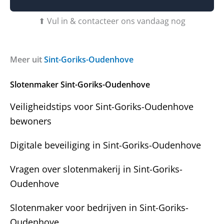
t
t
f
W
u
b
⬆ Vul in & contacteer ons vandaag nog
a
v
e
a
r
r
r
a
i
o
g
c
Meer uit
Sint-Goriks-Oudenhove
v
e
h
e
n
t
r
Slotenmaker Sint-Goriks-Oudenhove
?
Veiligheidstips voor Sint-Goriks-Oudenhove
bewoners
Digitale beveiliging in Sint-Goriks-Oudenhove
Vragen over slotenmakerij in Sint-Goriks-
Oudenhove
Slotenmaker voor bedrijven in Sint-Goriks-
Oudenhove