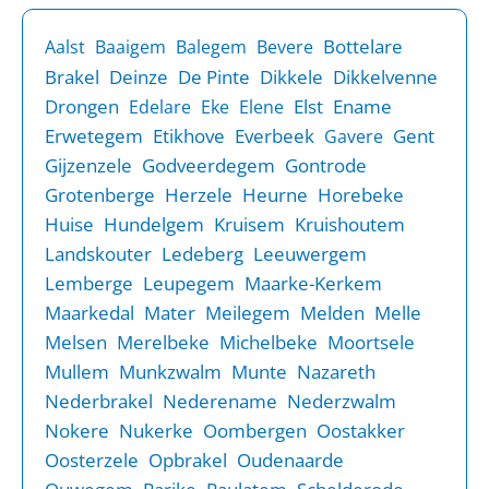
Bottelare
Aalst
Baaigem
Balegem
Bevere
Brakel
Deinze
De Pinte
Dikkele
Dikkelvenne
Drongen
Elst
Ename
Edelare
Eke
Elene
Erwetegem
Etikhove
Everbeek
Gent
Gavere
Gijzenzele
Godveerdegem
Gontrode
Grotenberge
Herzele
Heurne
Horebeke
Huise
Hundelgem
Kruisem
Kruishoutem
Landskouter
Ledeberg
Leeuwergem
Lemberge
Leupegem
Maarke-Kerkem
Maarkedal
Mater
Meilegem
Melden
Melle
Melsen
Merelbeke
Michelbeke
Moortsele
Mullem
Munkzwalm
Munte
Nazareth
Nederbrakel
Nederename
Nederzwalm
Nokere
Nukerke
Oombergen
Oostakker
Oosterzele
Opbrakel
Oudenaarde