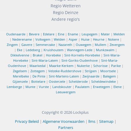
Regio Wetteren
Regio Deinze
Andere regio's
Oudenaarde
|
Bevere
|
Edelare
|
Eine
|
Ename
|
Leupegem
|
Mater
|
Melden
|
Nederename
|
Volkegem
|
Welden
|
Asper
|
Huise
|
Heurne
|
Nokere
|
Zingem
|
Gavere
|
Semmerzake
|
Nazareth
|
Ouwegem
|
Mullem
|
Zevergem
|
Eke
|
Ledeberg
|
Kruishoutem
|
Wannegem-Lede
|
Munkzwalm
|
Dikkelvenne
|
Brakel
|
Horebeke
|
Sint-Kornelis-Horebeke
|
Sint-Maria-
Horebeke
|
Sint-Maria-Latem
|
Sint-Goriks-Oudenhove
|
Sint-Maria-
Oudenhove
|
Maarkedal
|
Maarke-Kerkem
|
Nukerke
|
Schorisse
|
Parike
|
Zegelsem
|
Zottegem
|
Velzeke-Ruddershove
|
Strijpen
|
Moortsele
|
Merelbeke
|
De Pinte
|
Sint-Martens-Latem
|
Zwijnaarde
|
Balegem
|
Gijzenzele
|
Bottelare
|
Oosterzele
|
Schelderode
|
Scheldewindeke
|
Lemberge
|
Munte
|
Vurste
|
Landskouter
|
Paulatem
|
Erwetegem
|
Elene
|
Leeuwergem
Copyright © 2026
Lockplus
Privacy Beleid
|
Algemene Voorwaarden
|
llms
|
Sitemap
|
Partners