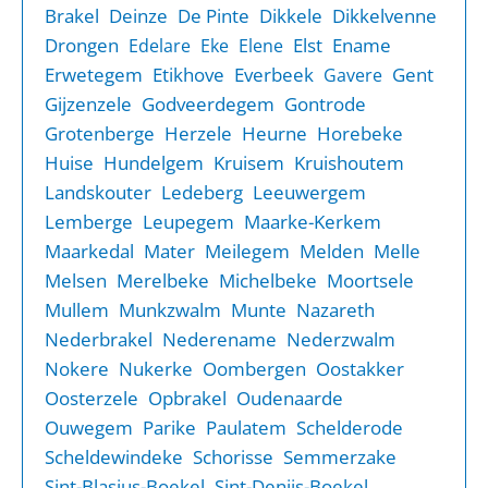
Brakel
Deinze
De Pinte
Dikkele
Dikkelvenne
Drongen
Elst
Ename
Edelare
Eke
Elene
Erwetegem
Etikhove
Everbeek
Gent
Gavere
Gijzenzele
Godveerdegem
Gontrode
Grotenberge
Herzele
Heurne
Horebeke
Huise
Hundelgem
Kruisem
Kruishoutem
Landskouter
Ledeberg
Leeuwergem
Lemberge
Leupegem
Maarke-Kerkem
Maarkedal
Mater
Meilegem
Melden
Melle
Melsen
Merelbeke
Michelbeke
Moortsele
Mullem
Munkzwalm
Munte
Nazareth
Nederbrakel
Nederename
Nederzwalm
Nokere
Nukerke
Oombergen
Oostakker
Oosterzele
Opbrakel
Oudenaarde
Ouwegem
Parike
Paulatem
Schelderode
Scheldewindeke
Schorisse
Semmerzake
Sint-Blasius-Boekel
Sint-Denijs-Boekel