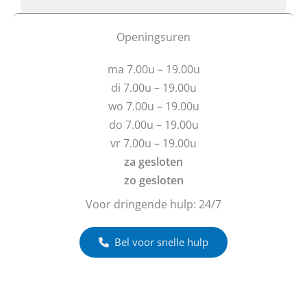
b
o
f
t
f
o
u
b
Openingsuren
o
v
e
n
r
r
*
ma 7.00u – 19.00u
a
i
R
g
c
di 7.00u – 19.00u
e
e
h
wo 7.00u – 19.00u
g
n
t
i
do 7.00u – 19.00u
?
o
vr 7.00u – 19.00u
za gesloten
zo gesloten
Voor dringende hulp: 24/7
Bel voor snelle hulp