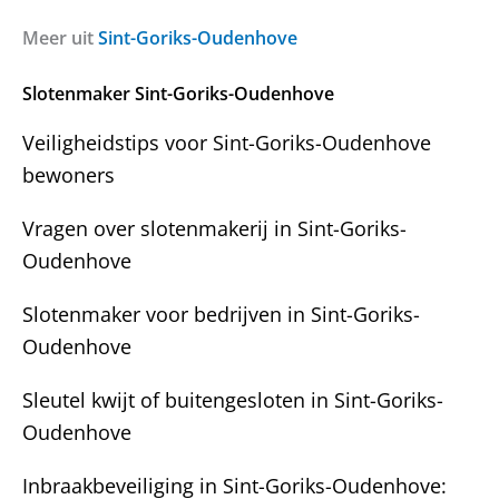
a
i
g
c
Meer uit
Sint-Goriks-Oudenhove
e
h
n
t
Slotenmaker Sint-Goriks-Oudenhove
?
Veiligheidstips voor Sint-Goriks-Oudenhove
bewoners
Vragen over slotenmakerij in Sint-Goriks-
Oudenhove
Slotenmaker voor bedrijven in Sint-Goriks-
Oudenhove
Sleutel kwijt of buitengesloten in Sint-Goriks-
Oudenhove
Inbraakbeveiliging in Sint-Goriks-Oudenhove: