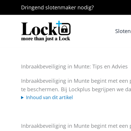
Ga
Dringend
slotenmaker
nodig?
naar
de
inhoud
Slote
Inbraakbeveiliging in Munte: Tips en Advies
Inbraakbeveiliging in Munte begint met ee
te beschermen. Bij Lockplus begrijpen we da
Inhoud van dit artikel
Inbraakbeveiliging in Munte begint met ee