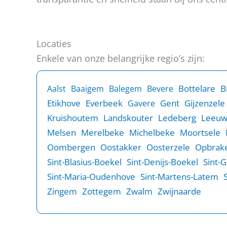
Locaties
Enkele van onze belangrijke regio’s zijn:
B
Bottelare
Aalst
Baaigem
Balegem
Bevere
Etikhove
Everbeek
Gent
Gijzenzele
Gavere
Kruishoutem
Landskouter
Ledeberg
Leeu
Melsen
Merelbeke
Michelbeke
Moortsele
Oombergen
Oostakker
Oosterzele
Opbrake
Sint-Blasius-Boekel
Sint-Denijs-Boekel
Sint-
Sint-Maria-Oudenhove
Sint-Martens-Latem
Zingem
Zottegem
Zwalm
Zwijnaarde