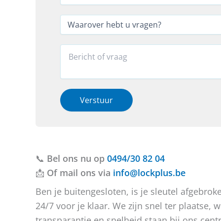
o
l
l
n
*
e
W
*
f
a
W
o
a
a
o
r
R
a
n
o
e
r
*
v
a
o
*
e
c
v
r
t
e
h
i
Verstuur
r
e
e
b
o
t
f
u
b
v
e
📞
Bel ons nu op
r
r
0494/30 82 04
a
i
📩
Of mail ons via
info@lockplus.be
g
c
e
h
Ben je buitengesloten, is je sleutel afgebr
n
t
24/7 voor je klaar. We zijn snel ter plaatse
?
transparantie en snelheid staan bij ons centr