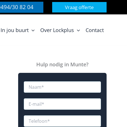
0494/30 82 04
Vraag offerte
In jou buurt
Over Lockplus
Contact
Hulp nodig in Munte?
N
a
a
R
m
E
e
*
-
a
m
c
a
T
t
i
e
i