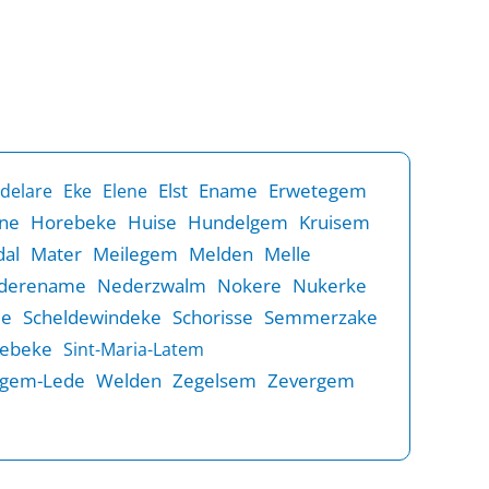
Elst
Ename
Erwetegem
delare
Eke
Elene
ne
Horebeke
Huise
Hundelgem
Kruisem
al
Mater
Meilegem
Melden
Melle
derename
Nederzwalm
Nokere
Nukerke
de
Scheldewindeke
Schorisse
Semmerzake
rebeke
Sint-Maria-Latem
gem-Lede
Welden
Zegelsem
Zevergem