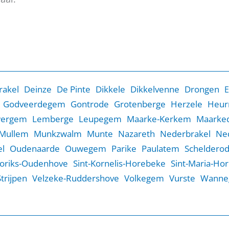
rakel
Deinze
De Pinte
Dikkele
Dikkelvenne
Drongen
E
Godveerdegem
Gontrode
Grotenberge
Herzele
Heur
wergem
Lemberge
Leupegem
Maarke-Kerkem
Maarked
Mullem
Munkzwalm
Munte
Nazareth
Nederbrakel
Ne
l
Oudenaarde
Ouwegem
Parike
Paulatem
Scheldero
Goriks-Oudenhove
Sint-Kornelis-Horebeke
Sint-Maria-Ho
Strijpen
Velzeke-Ruddershove
Volkegem
Vurste
Wanne