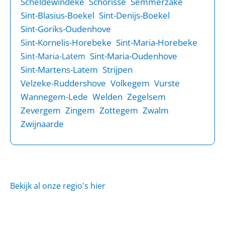
Scheldewindeke
Schorisse
Semmerzake
Sint-Blasius-Boekel
Sint-Denijs-Boekel
Sint-Goriks-Oudenhove
Sint-Kornelis-Horebeke
Sint-Maria-Horebeke
Sint-Maria-Oudenhove
Sint-Maria-Latem
Sint-Martens-Latem
Strijpen
Velzeke-Ruddershove
Volkegem
Vurste
Wannegem-Lede
Welden
Zegelsem
Zevergem
Zingem
Zottegem
Zwalm
Zwijnaarde
Bekijk al onze regio's hier