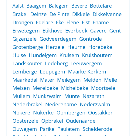
Bottelare
Aalst
Baaigem
Balegem
Bevere
Brakel
Deinze
De Pinte
Dikkele
Dikkelvenne
Drongen
Elst
Ename
Edelare
Eke
Elene
Erwetegem
Etikhove
Everbeek
Gent
Gavere
Gijzenzele
Godveerdegem
Gontrode
Grotenberge
Herzele
Heurne
Horebeke
Huise
Hundelgem
Kruisem
Kruishoutem
Landskouter
Ledeberg
Leeuwergem
Lemberge
Leupegem
Maarke-Kerkem
Maarkedal
Mater
Meilegem
Melden
Melle
Melsen
Merelbeke
Michelbeke
Moortsele
Mullem
Munkzwalm
Munte
Nazareth
Nederbrakel
Nederename
Nederzwalm
Nokere
Nukerke
Oombergen
Oostakker
Oosterzele
Opbrakel
Oudenaarde
Ouwegem
Parike
Paulatem
Schelderode