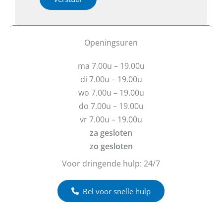
e
e
e
b
b
o
t
t
f
u
b
Openingsuren
v
e
r
r
ma 7.00u – 19.00u
a
i
g
c
di 7.00u – 19.00u
e
h
wo 7.00u – 19.00u
n
t
do 7.00u – 19.00u
?
vr 7.00u – 19.00u
za gesloten
zo gesloten
Voor dringende hulp: 24/7
Bel voor snelle hulp